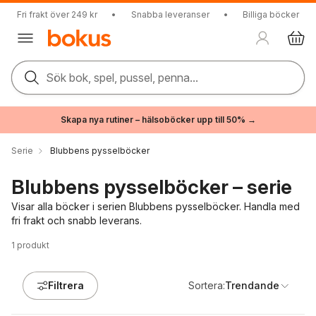
Fri frakt över 249 kr
•
Snabba leveranser
•
Billiga böcker
Sök bok, spel, pussel, penna...
Skapa nya rutiner – hälsoböcker upp till 50% →
Serie
Blubbens pysselböcker
Blubbens pysselböcker – serie
Visar alla böcker i serien Blubbens pysselböcker. Handla med
fri frakt och snabb leverans.
1
produkt
Filtrera
Sortera:
Trendande