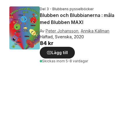
Del 3 - Blubbens pysselböcker
Blubben och Blubbianerna : måla
med Blubben MAXI
Av
Peter Johansson
,
Annika Källman
Häftad, Svenska, 2020
84 kr
Lägg till
Skickas
inom 5-8 vardagar