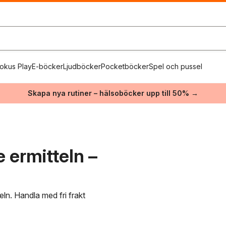
okus Play
E-böcker
Ljudböcker
Pocketböcker
Spel och pussel
Skapa nya rutiner – hälsoböcker upp till 50% →
 ermitteln –
eln. Handla med fri frakt