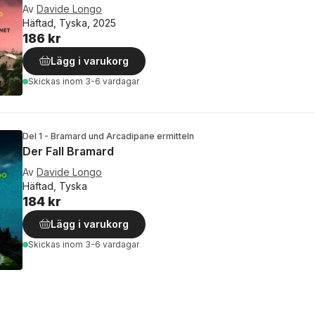
Av
Davide Longo
Häftad, Tyska, 2025
186 kr
Lägg i varukorg
Skickas
inom 3-6 vardagar
Del 1 - Bramard und Arcadipane ermitteln
Der Fall Bramard
Av
Davide Longo
Häftad, Tyska
184 kr
Lägg i varukorg
Skickas
inom 3-6 vardagar