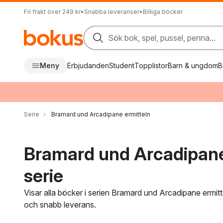
Fri frakt över 249 kr
•
Snabba leveranser
•
Billiga böcker
Sök bok, spel, pussel, penna...
Meny
Erbjudanden
Student
Topplistor
Barn & ungdom
B
Serie
Bramard und Arcadipane ermitteln
Bramard und Arcadipane
serie
Visar alla böcker i serien Bramard und Arcadipane ermitt
och snabb leverans.