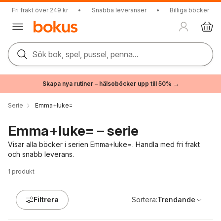
Fri frakt över 249 kr
•
Snabba leveranser
•
Billiga böcker
Sök bok, spel, pussel, penna...
Skapa nya rutiner – hälsoböcker upp till 50% →
Serie
Emma+luke=
Emma+luke= – serie
Visar alla böcker i serien Emma+luke=. Handla med fri frakt
och snabb leverans.
1
produkt
Filtrera
Sortera:
Trendande