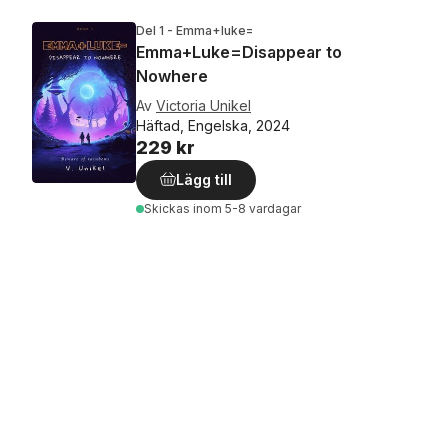
Del 1 - Emma+luke=
Emma+Luke=Disappear to
Nowhere
Av
Victoria Unikel
Häftad, Engelska, 2024
229 kr
Lägg till
Skickas
inom 5-8 vardagar