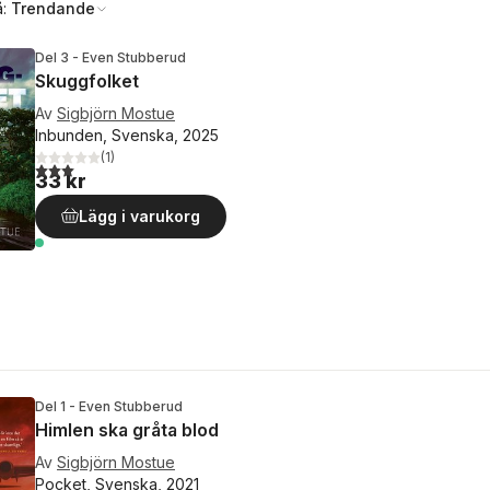
å:
Trendande
Del 3 - Even Stubberud
Skuggfolket
Av
Sigbjörn Mostue
Inbunden, Svenska, 2025
(
1
)
3,0
utav 5 stjärnor. Totalt antal röster:
33 kr
Lägg i varukorg
Del 1 - Even Stubberud
Himlen ska gråta blod
Av
Sigbjörn Mostue
Pocket, Svenska, 2021