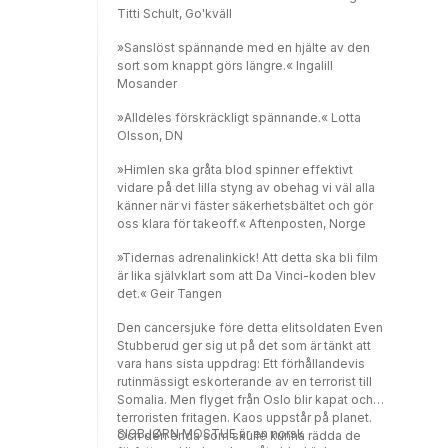
för att situationen eskalerar till ett fullskaligt
Titti Schult, Go'kväll
krig mellan stormakterna. Palomo kan vara
regnskogens sista hopp, och klockan tickar.
»Sanslöst spännande med en hjälte av den
Avtalets undertecknande närmar sig. Even
sort som knappt görs längre.« Ingalill
inser att Palomo svävar i livsfara - och den
Mosander
enda som kan skydda honom från
lönnmördarna är Even själv.I översättning av
»Alldeles förskräckligt spännande.« Lotta
Gabriel Setterborg och Elisabet Setterborg.
Olsson, DN
»Himlen ska gråta blod spinner effektivt
vidare på det lilla styng av obehag vi väl alla
känner när vi fäster säkerhetsbältet och gör
oss klara för takeoff.« Aftenposten, Norge
»Tidernas adrenalinkick! Att detta ska bli film
är lika självklart som att Da Vinci-koden blev
det.« Geir Tangen
Den cancersjuke före detta elitsoldaten Even
Stubberud ger sig ut på det som är tänkt att
vara hans sista uppdrag: Ett förhållandevis
rutinmässigt eskorterande av en terrorist till
Somalia. Men flyget från Oslo blir kapat och
terroristen fritagen. Kaos uppstår på planet.
SIGBJØRN MOSTUE är en norsk
Och den enda som skulle kunna rädda de