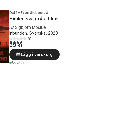
Del 1 - Even Stubberud
Himlen ska gråta blod
Av
Sigbjörn Mostue
Inbunden, Svenska, 2020
(
18
)
3,9
utav 5 stjärnor. Totalt antal röster:
39 kr
Lägg i varukorg
Skickas