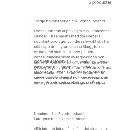
5
produkter
Tredje boken i serien om Even Stubberud
Even Stubberud är på väg rakt in i Amazonas
djungel. Tillsammans med två svenska
socialantropologer och deras livvakt ska han
söka upp det mytomspunna Skuggfolket -
en isolerad stam som lever på den
venezuelanska sidan av regnskogen och
SIGBJØRN MOSTUE är en norsk författare
undviker kontakt med omvärlden. En avliden
vars första bok om specialsoldaten Even
geolog sägs ha gömt information om enorma
Stubberud, Himlen ska gråta blod, blev en
naturresurser där - information som både
succé och bland annat nominerades till det
Venezuelas regering och stormakterna USA
norska Rivertonpriset i kategorin »Årets
och Ryssland desperat försöker få tag på.
bästa kriminalroman«. Både den och
Samtidigt drabbas Norge av en massiv
uppföljaren Tyst savann kommer nu även att
cyberattack, och alla spår pekar mot
filmatiseras. Skuggfolket är den tredje boken
Ryssland. Norska myndigheter har förhandlat
i serien om Even Stubberud.
fram en överenskommelse mellan
Venezuelas sittande president och
Nominerad till Rivertonpriset i
oppositionsledaren Andrés Palomo. Men
kategorin bästa kriminalroman!
ryssarnas budskap är tydligt: håll er borta från
Palomo! Även USA dras in i spelet, med risk
»Blir inte det här en film så är det skamligt.«