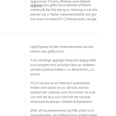
regissören Tommy Wirkola som tilltänkt
»Himlen ska gråta blod spinner effektivt
regissör.
vidare på det lilla styng av obehag vi väl alla
känner när vi fäster säkerhetsbältet och gör
oss klara för takeoff.« | Aftenposten, Norge
Uppföljaren till den internationella succén
Himlen ska gråta blod
»I en skickligt upplagd intrig blir dagspolitik
och kampen mot skövlad natur en alldeles
utmärkt politisk thriller.« Liv Beckström, Liv
tycker
»Tyst savann är en intensivt spännande
thriller som berör en av vår tids största
katastrofer: naturen som försvinner. En bok
väl värd att läsa och som har ett mycket
intressant budskap.« Bettan bokprataren
Efter att ha pensionerat sig från yrket som
specialsoldat i en antiterrorism-enhet söker