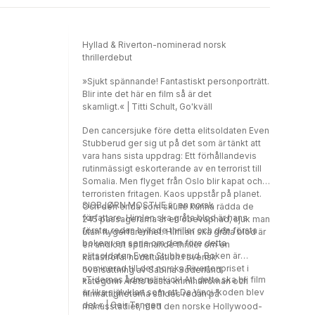
Hyllad & Riverton-nominerad norsk
thrillerdebut
»Sjukt spännande! Fantastiskt personporträtt.
Blir inte det här en film så är det
skamligt.« | Titti Schult, Go'kväll
Den cancersjuke före detta elitsoldaten Even
Stubberud ger sig ut på det som är tänkt att
vara hans sista uppdrag: Ett förhållandevis
rutinmässigt eskorterande av en terrorist till
Somalia. Men flyget från Oslo blir kapat och
terroristen fritagen. Kaos uppstår på planet.
SIGBJØRN MOSTUE är en norsk
Och den enda som skulle kunna rädda de
författare. Himlen ska gråta blod är hans
245 passagerarna är en obeväpnad, sjuk man
första, redan hyllade thriller och den första
utan flygerfarenhet. Himlen ska gråta blod är
boken i en serie om den före detta
en andlöst spännande thriller om en
elitsoldaten Even Stubberud. Boken är
katastrofal nödsituation.I svensk
nominerad till det norska Rivertonpriset i
översättning av Sabina Söderlund.
»Tidernas adrenalinkick! Att detta ska bli film
kategorin Årets bästa kriminalroman och
är lika självklart som att Da Vinci-koden blev
filmrättigheterna såldes redan på
det.« | Geir Tangen
manusstadiet, med den norske Hollywood-