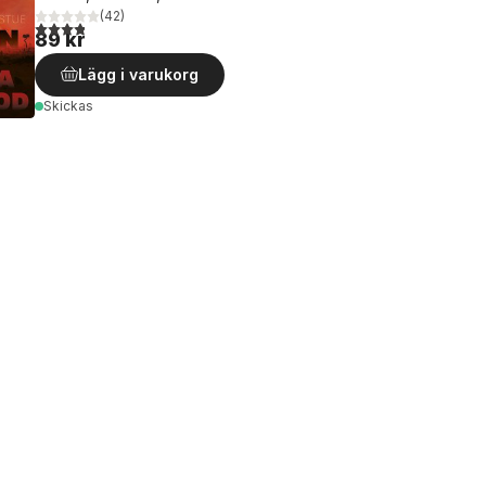
(
42
)
3,8
utav 5 stjärnor. Totalt antal röster:
89 kr
Lägg i varukorg
Skickas