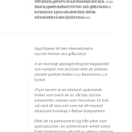
författare. Himlen ska gråta blod är hans
245 passagerarna är en obeväpnad, sjuk man
första, redan hyllade thriller och den första
utan flygerfarenhet. Himlen ska gråta blod är
boken i en serie om den före detta
en andlöst spännande thriller om en
elitsoldaten Even Stubberud.
katastrofal nödsituation.I svensk
Filmrättigheterna såldes redan på
översättning av Sabina Söderlund.
manusstadiet, med den norske Hollywood-
regissören Tommy Wirkola som tilltänkt
regissör.
Uppföljaren till den internationella
succén Himlen ska gråta blod
»I en skickligt upplagd intrig blir dagspolitik
och kampen mot skövlad natur en alldeles
utmärkt politisk thriller.« Liv Beckström, Liv
tycker
»Tyst savann är en intensivt spännande
thriller som berör en av vår tids största
katastrofer: naturen som försvinner. En bok
väl värd att läsa och som har ett mycket
intressant budskap.« Bettan bokprataren
Efter att ha pensionerat sig från yrket som
specialsoldat i en antiterrorism-enhet söker
Even Stubberud nu ett nytt liv i Kenya. Han har