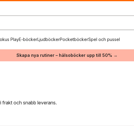
okus Play
E-böcker
Ljudböcker
Pocketböcker
Spel och pussel
Skapa nya rutiner – hälsoböcker upp till 50% →
i frakt och snabb leverans.