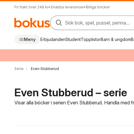
Fri frakt över 249 kr
•
Snabba leveranser
•
Billiga böcker
Sök bok, spel, pussel, penna...
Meny
Erbjudanden
Student
Topplistor
Barn & ungdom
B
Serie
Even Stubberud
Even Stubberud – serie
Visar alla böcker i serien Even Stubberud. Handla med fr
Hoppa över filtreringsmeny