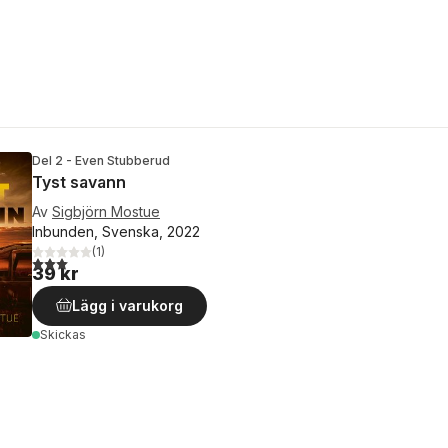
Del 2 - Even Stubberud
Tyst savann
Av
Sigbjörn Mostue
Inbunden, Svenska, 2022
(
1
)
3,0
utav 5 stjärnor. Totalt antal röster:
39 kr
Lägg i varukorg
Skickas