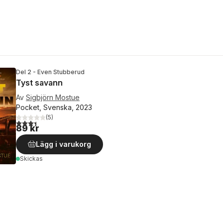
Del 2 - Even Stubberud
Tyst savann
Av
Sigbjörn Mostue
Pocket, Svenska, 2023
(
5
)
3,4
utav 5 stjärnor. Totalt antal röster:
89 kr
Lägg i varukorg
Skickas