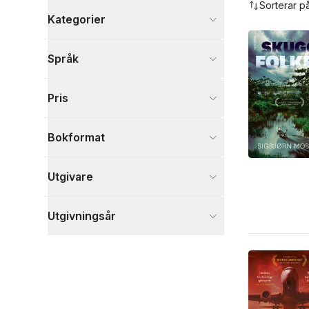
Sorterar p
Kategorier
Böcker
Språk
Deckare
5
Skönlitteratur
5
Pris
Visa fler
Visa fler
Bokformat
Utgivare
Utgivningsår