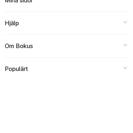
Mina sidor
Hjälp
Om Bokus
Populärt
Inspiration
Bokus
@
Cookies
Anpassa cookies
Integritetspolicy
Köpvillkor