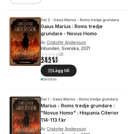
Del 2 - Gaius Marius - Roms tredje grundare
Gaius Marius : Roms tredje
grundare - Novus Homo
Av
Cristofer Andersson
Inbunden, Svenska, 2021
(
3
)
4,7
utav 5 stjärnor. Totalt antal röster:
242 kr
Lägg till
Skickas
Del 1 - Gaius Marius - Roms tredje grundare
Marius - Roms tredje grundare :
"Novus Homo" : Hispania Citerior
114-113 f.kr
Av
Cristofer Andersson