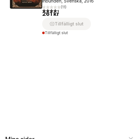
Inbunden, Svenska, 2016
(
11
)
4,4
utav 5 stjärnor. Totalt antal röster:
261 kr
Tillfälligt slut
Tillfälligt slut