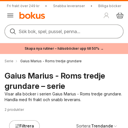
Fri frakt över 249 kr
•
Snabba leveranser
•
Billiga böcker
Sök bok, spel, pussel, penna...
Skapa nya rutiner – hälsoböcker upp till 50% →
Serie
Gaius Marius - Roms tredje grundare
Gaius Marius - Roms tredje
grundare – serie
Visar alla böcker i serien Gaius Marius - Roms tredje grundare.
Handla med fri frakt och snabb leverans.
2
produkter
Filtrera
Sortera:
Trendande