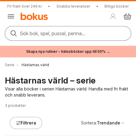
Fri frakt över 249 kr
•
Snabba leveranser
•
Billiga böcker
Sök bok, spel, pussel, penna...
Skapa nya rutiner – hälsoböcker upp till 50% →
Serie
Hästarnas värld
Hästarnas värld – serie
Visar alla böcker i serien Hästarnas värld. Handla med fri frakt
och snabb leverans.
3
produkter
Filtrera
Sortera:
Trendande