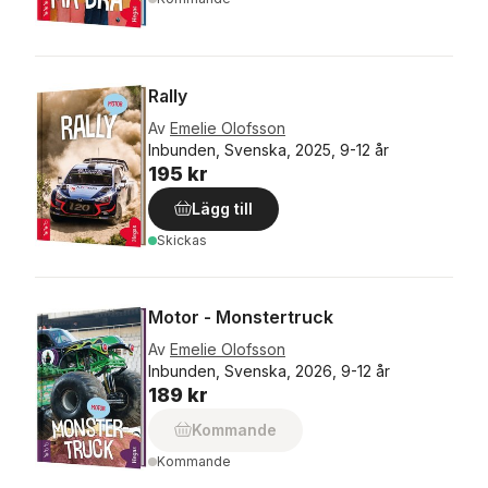
Rally
Av
Emelie Olofsson
Inbunden, Svenska, 2025, 9-12 år
195 kr
Lägg till
Skickas
Motor - Monstertruck
Av
Emelie Olofsson
Inbunden, Svenska, 2026, 9-12 år
189 kr
Kommande
Kommande