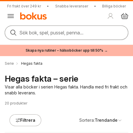
Fri frakt över 249 kr
•
Snabba leveranser
•
Billiga böcker
Sök bok, spel, pussel, penna...
Skapa nya rutiner – hälsoböcker upp till 50% →
Serie
Hegas fakta
Hegas fakta – serie
Visar alla böcker i serien Hegas fakta. Handla med fri frakt och
snabb leverans.
20
produkter
Filtrera
Sortera:
Trendande