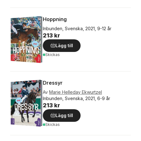
Hoppning
Inbunden, Svenska, 2021, 9-12 år
213 kr
Lägg till
Skickas
Dressyr
Av
Marie Helleday Ekwurtzel
Inbunden, Svenska, 2021, 6-9 år
213 kr
Lägg till
Skickas