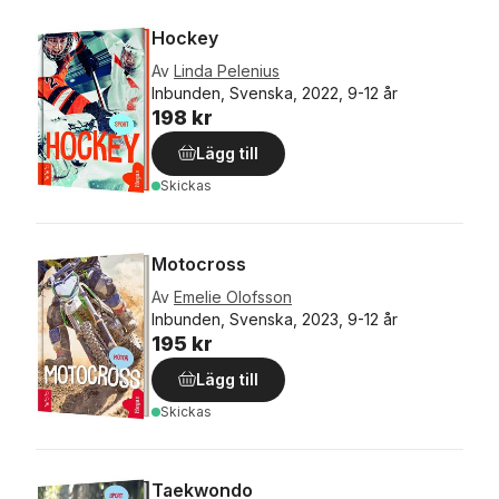
Hockey
Av
Linda Pelenius
Inbunden, Svenska, 2022, 9-12 år
198 kr
Lägg till
Skickas
Motocross
Av
Emelie Olofsson
Inbunden, Svenska, 2023, 9-12 år
195 kr
Lägg till
Skickas
Taekwondo