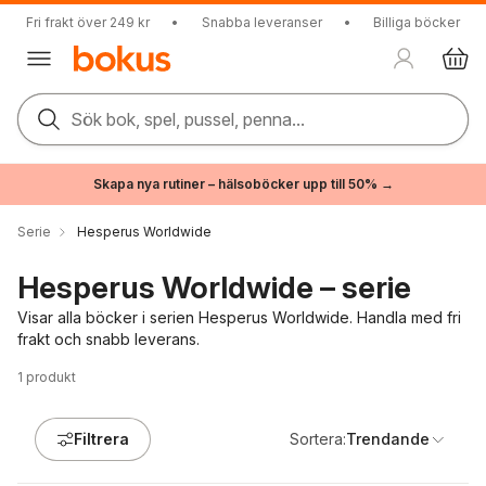
Fri frakt över 249 kr
•
Snabba leveranser
•
Billiga böcker
Sök bok, spel, pussel, penna...
Skapa nya rutiner – hälsoböcker upp till 50% →
Serie
Hesperus Worldwide
Hesperus Worldwide – serie
Visar alla böcker i serien Hesperus Worldwide. Handla med fri
frakt och snabb leverans.
1
produkt
Filtrera
Sortera:
Trendande