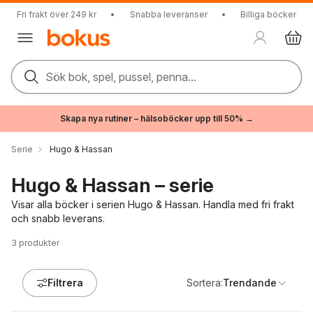
Fri frakt över 249 kr
•
Snabba leveranser
•
Billiga böcker
Sök bok, spel, pussel, penna...
Skapa nya rutiner – hälsoböcker upp till 50% →
Serie
Hugo & Hassan
Hugo & Hassan – serie
Visar alla böcker i serien Hugo & Hassan. Handla med fri frakt
och snabb leverans.
3
produkter
Filtrera
Sortera:
Trendande