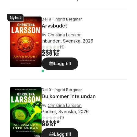
Nyhet
Del 8 - Ingrid Bergman
Arvsbudet
Av
Christina Larsson
Inbunden, Svenska, 2026
(
2
)
5,0
utav 5 stjärnor. Totalt antal röster:
239 kr
Lägg till
Del 3 - Ingrid Bergman
Du kommer inte undan
Av
Christina Larsson
Pocket, Svenska, 2026
(
1
)
5,0
utav 5 stjärnor. Totalt antal röster:
99 kr
Lägg till