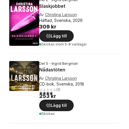
Slaskjobbet
Av
Christina Larsson
Häftad, Svenska, 2026
309 kr
Lägg till
Skickas
inom 5-8 vardagar
Del 5 - Ingrid Bergman
Nådastöten
Av
Christina Larsson
CD-bok, Svenska, 2018
(
1
)
4,0
utav 5 stjärnor. Totalt antal röster:
253 kr
Lägg till
Skickas