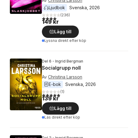
Av
Christina Larsson
Ljudbok
Svenska
, 
2026
(
236
)
4,1
utav 5 stjärnor. Totalt antal röster:
149 kr
Lägg till
Lyssna direkt efter köp
Del 6 - Ingrid Bergman
Socialgrupp noll
Av
Christina Larsson
E-bok
Svenska
, 
2026
(
1
)
5,0
utav 5 stjärnor. Totalt antal röster:
139 kr
Lägg till
Läs direkt efter köp
Del 2 - Ingrid Bergman