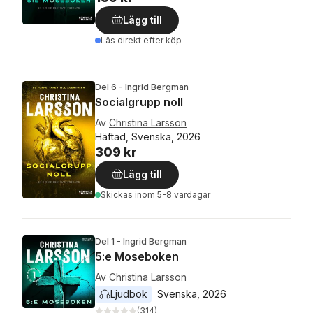
Lägg till
Läs direkt efter köp
Del 6 - Ingrid Bergman
Socialgrupp noll
Av
Christina Larsson
Häftad, Svenska, 2026
309 kr
Lägg till
Skickas
inom 5-8 vardagar
Del 1 - Ingrid Bergman
5:e Moseboken
Av
Christina Larsson
Ljudbok
Svenska
, 
2026
(
314
)