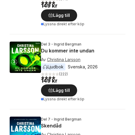
3,9
utav 5 stjärnor. Totalt antal röster:
149 kr
Lägg till
Lyssna direkt efter köp
Del 3 - Ingrid Bergman
Du kommer inte undan
Av
Christina Larsson
Ljudbok
Svenska
, 
2026
(
222
)
4,1
utav 5 stjärnor. Totalt antal röster:
149 kr
Lägg till
Lyssna direkt efter köp
Del 7 - Ingrid Bergman
Skendåd
Av
Christina Larsson