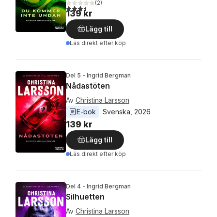
(
2
)
3,5
utav 5 stjärnor. Totalt antal röster:
139 kr
Lägg till
Läs direkt efter köp
Del 5 - Ingrid Bergman
Nådastöten
Av
Christina Larsson
E-bok
Svenska
, 
2026
139 kr
Lägg till
Läs direkt efter köp
Del 4 - Ingrid Bergman
Silhuetten
Av
Christina Larsson