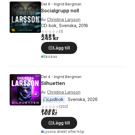
Del 6 - Ingrid Bergman
Socialgrupp noll
Av
Christina Larsson
CD-bok, Svenska, 2018
(
1
)
4,0
utav 5 stjärnor. Totalt antal röster:
245 kr
Lägg till
Skickas
Del 4 - Ingrid Bergman
Silhuetten
Av
Christina Larsson
Ljudbok
Svenska
, 
2026
(
202
)
4,3
utav 5 stjärnor. Totalt antal röster:
149 kr
Lägg till
Lyssna direkt efter köp