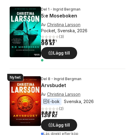
Del 1 - Ingrid Bergman
5:e Moseboken
Av
Christina Larsson
Pocket, Svenska, 2026
(
3
)
4,3
utav 5 stjärnor. Totalt antal röster:
99 kr
Lägg till
Nyhet
Del 8 - Ingrid Bergman
Arvsbudet
Av
Christina Larsson
E-bok
Svenska
, 
2026
(
2
)
4,5
utav 5 stjärnor. Totalt antal röster:
139 kr
Lägg till
Läs direkt efter köp