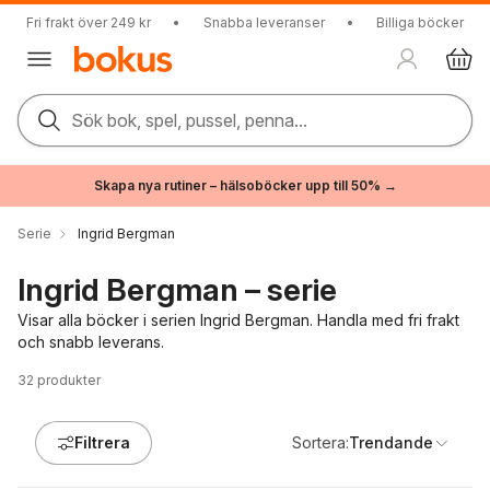
Fri frakt över 249 kr
•
Snabba leveranser
•
Billiga böcker
Sök bok, spel, pussel, penna...
Skapa nya rutiner – hälsoböcker upp till 50% →
Serie
Ingrid Bergman
Ingrid Bergman – serie
Visar alla böcker i serien Ingrid Bergman. Handla med fri frakt
och snabb leverans.
32
produkter
Filtrera
Sortera:
Trendande