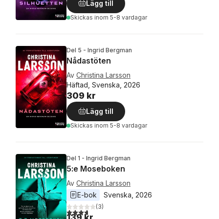
Lägg till
Skickas
inom 5-8 vardagar
Del 5 - Ingrid Bergman
Nådastöten
Av
Christina Larsson
Häftad, Svenska, 2026
309 kr
Lägg till
Skickas
inom 5-8 vardagar
Del 1 - Ingrid Bergman
5:e Moseboken
Av
Christina Larsson
E-bok
Svenska
, 
2026
(
3
)
3,7
utav 5 stjärnor. Totalt antal röster:
139 kr