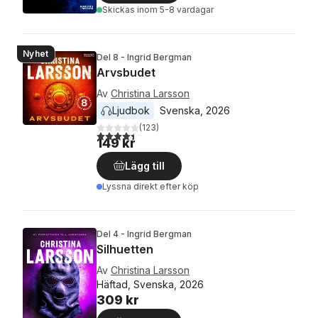
Skickas
inom 5-8 vardagar
Nyhet
Del 8 - Ingrid Bergman
Arvsbudet
Av
Christina Larsson
Ljudbok
Svenska
, 
2026
(
123
)
4,4
utav 5 stjärnor. Totalt antal röster:
149 kr
Lägg till
Lyssna direkt efter köp
Del 4 - Ingrid Bergman
Silhuetten
Av
Christina Larsson
Häftad, Svenska, 2026
309 kr