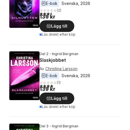
E-bok
Svenska
, 
2026
(
2
)
3,5
utav 5 stjärnor. Totalt antal röster:
139 kr
Lägg till
Läs direkt efter köp
Del 2 - Ingrid Bergman
Slaskjobbet
Av
Christina Larsson
E-bok
Svenska
, 
2026
(
1
)
4,0
utav 5 stjärnor. Totalt antal röster:
139 kr
Lägg till
Läs direkt efter köp
Del 3 - Ingrid Bergman