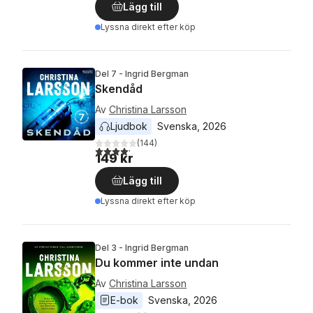
Lägg till
Lyssna direkt efter köp
Del 7 - Ingrid Bergman
Skendåd
Av
Christina Larsson
Ljudbok
Svenska
, 
2026
(
144
)
4,2
utav 5 stjärnor. Totalt antal röster:
149 kr
Lägg till
Lyssna direkt efter köp
Del 3 - Ingrid Bergman
Du kommer inte undan
Av
Christina Larsson
E-bok
Svenska
, 
2026