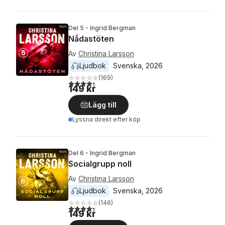
Del 5 - Ingrid Bergman
Nådastöten
Av
Christina Larsson
Ljudbok
Svenska
, 
2026
(
169
)
4,3
utav 5 stjärnor. Totalt antal röster:
149 kr
Lägg till
Lyssna direkt efter köp
Del 6 - Ingrid Bergman
Socialgrupp noll
Av
Christina Larsson
Ljudbok
Svenska
, 
2026
(
146
)
4,3
utav 5 stjärnor. Totalt antal röster:
149 kr