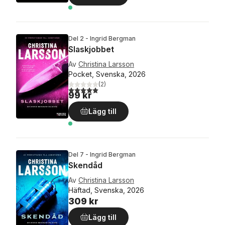
Del 2 - Ingrid Bergman
Slaskjobbet
Av
Christina Larsson
Pocket, Svenska, 2026
(
2
)
5,0
utav 5 stjärnor. Totalt antal röster:
99 kr
Lägg till
Del 7 - Ingrid Bergman
Skendåd
Av
Christina Larsson
Häftad, Svenska, 2026
309 kr
Lägg till