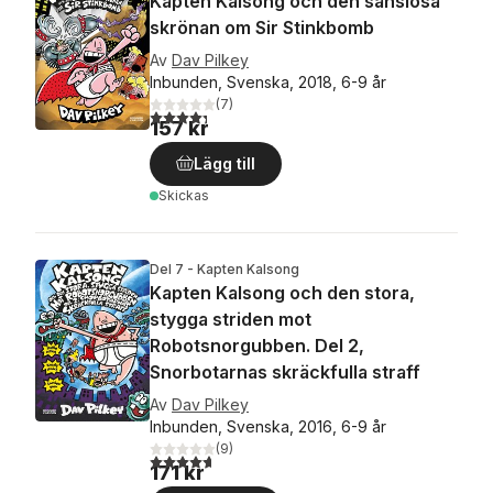
Kapten Kalsong och den sanslösa
skrönan om Sir Stinkbomb
Av
Dav Pilkey
Inbunden, Svenska, 2018, 6-9 år
(
7
)
4,3
utav 5 stjärnor. Totalt antal röster:
157 kr
Lägg till
Skickas
Del 7 - Kapten Kalsong
Kapten Kalsong och den stora,
stygga striden mot
Robotsnorgubben. Del 2,
Snorbotarnas skräckfulla straff
Av
Dav Pilkey
Inbunden, Svenska, 2016, 6-9 år
(
9
)
4,7
utav 5 stjärnor. Totalt antal röster:
171 kr