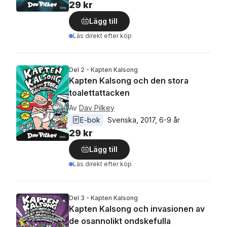
29 kr
Lägg till
Läs direkt efter köp
Del 2 - Kapten Kalsong
Kapten Kalsong och den stora
toalettattacken
Av
Dav Pilkey
E-bok
Svenska
, 
2017
, 
6-9 år
29 kr
Lägg till
Läs direkt efter köp
Del 3 - Kapten Kalsong
Kapten Kalsong och invasionen av
de osannolikt ondskefulla