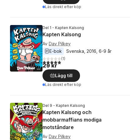
Läs direkt efter köp
Del 1 - Kapten Kalsong
Kapten Kalsong
Av
Dav Pilkey
E-bok
Svenska
, 
2016
, 
6-9 år
(
1
)
5,0
utav 5 stjärnor. Totalt antal röster:
29 kr
Lägg till
Läs direkt efter köp
Del 9 - Kapten Kalsong
Kapten Kalsong och
mobbarmaffians modiga
motståndare
Av
Dav Pilkey