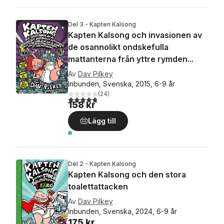
Del 3 - Kapten Kalsong
Kapten Kalsong och invasionen av
de osannolikt ondskefulla
mattanterna från yttre rymden...
Av
Dav Pilkey
Inbunden, Svenska, 2015, 6-9 år
(
24
)
4,8
utav 5 stjärnor. Totalt antal röster:
158 kr
Lägg till
Del 2 - Kapten Kalsong
Kapten Kalsong och den stora
toalettattacken
Av
Dav Pilkey
Inbunden, Svenska, 2024, 6-9 år
175 kr