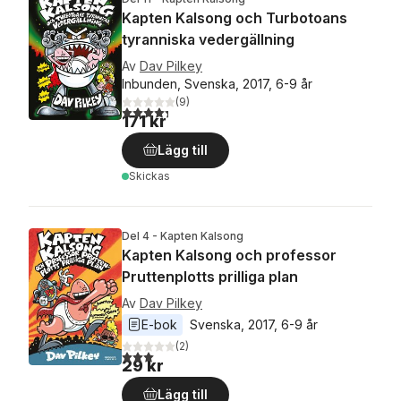
Kapten Kalsong och Turbotoans
tyranniska vedergällning
Av
Dav Pilkey
Inbunden, Svenska, 2017, 6-9 år
(
9
)
4,3
utav 5 stjärnor. Totalt antal röster:
171 kr
Lägg till
Skickas
Del 4 - Kapten Kalsong
Kapten Kalsong och professor
Pruttenplotts prilliga plan
Av
Dav Pilkey
E-bok
Svenska
, 
2017
, 
6-9 år
(
2
)
3,0
utav 5 stjärnor. Totalt antal röster:
29 kr
Lägg till