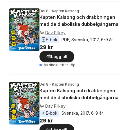
Del 8 - Kapten Kalsong
Kapten Kalsong och drabbningen
med de diaboliska dubbelgångarna
Av
Dav Pilkey
E-bok
PDF
, 
Svenska
, 
2017
, 
6-9 år
29 kr
Lägg till
Läs direkt efter köp
Del 8 - Kapten Kalsong
Kapten Kalsong och drabbningen
med de diaboliska dubbelgångarna
Av
Dav Pilkey
E-bok
Svenska
, 
2017
, 
6-9 år
29 kr
Lägg till