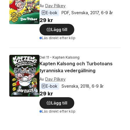
Av
Dav Pilkey
E-bok
PDF
, 
Svenska
, 
2017
, 
6-9 år
29 kr
Lägg till
Läs direkt efter köp
Del 11 - Kapten Kalsong
Kapten Kalsong och Turbotoans
tyranniska vedergällning
Av
Dav Pilkey
E-bok
Svenska
, 
2018
, 
6-9 år
29 kr
Lägg till
Läs direkt efter köp