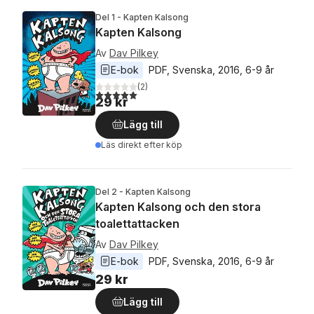
Del 1 - Kapten Kalsong
Kapten Kalsong
Av
Dav Pilkey
E-bok
PDF
, 
Svenska
, 
2016
, 
6-9 år
(
2
)
5,0
utav 5 stjärnor. Totalt antal röster:
29 kr
Lägg till
Läs direkt efter köp
Del 2 - Kapten Kalsong
Kapten Kalsong och den stora
toalettattacken
Av
Dav Pilkey
E-bok
PDF
, 
Svenska
, 
2016
, 
6-9 år
29 kr
Lägg till