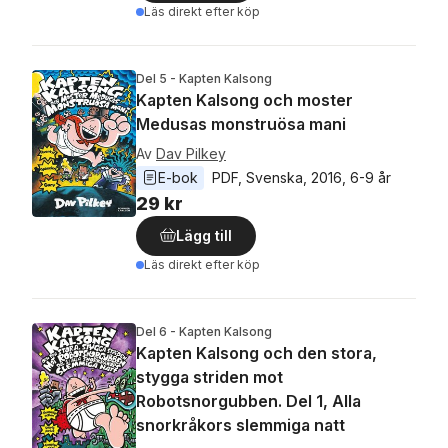
Läs direkt efter köp
Del 5 - Kapten Kalsong
Kapten Kalsong och moster
Medusas monstruösa mani
Av
Dav Pilkey
E-bok
PDF
, 
Svenska
, 
2016
, 
6-9 år
29 kr
Lägg till
Läs direkt efter köp
Del 6 - Kapten Kalsong
Kapten Kalsong och den stora,
stygga striden mot
Robotsnorgubben. Del 1, Alla
snorkråkors slemmiga natt