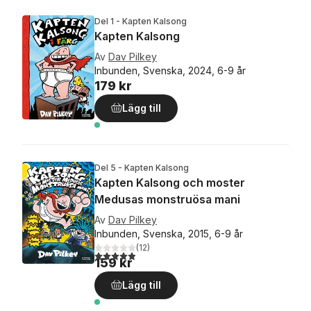
Del 1 - Kapten Kalsong
Kapten Kalsong
Av
Dav Pilkey
Inbunden, Svenska, 2024, 6-9 år
179 kr
Lägg till
Del 5 - Kapten Kalsong
Kapten Kalsong och moster
Medusas monstruösa mani
Av
Dav Pilkey
Inbunden, Svenska, 2015, 6-9 år
(
12
)
4,9
utav 5 stjärnor. Totalt antal röster:
159 kr
Lägg till