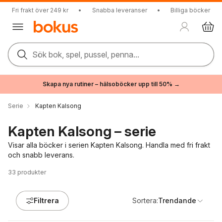
Fri frakt över 249 kr
•
Snabba leveranser
•
Billiga böcker
Sök bok, spel, pussel, penna...
Skapa nya rutiner – hälsoböcker upp till 50% →
Serie
Kapten Kalsong
Kapten Kalsong – serie
Visar alla böcker i serien Kapten Kalsong. Handla med fri frakt
och snabb leverans.
33
produkter
Filtrera
Sortera:
Trendande