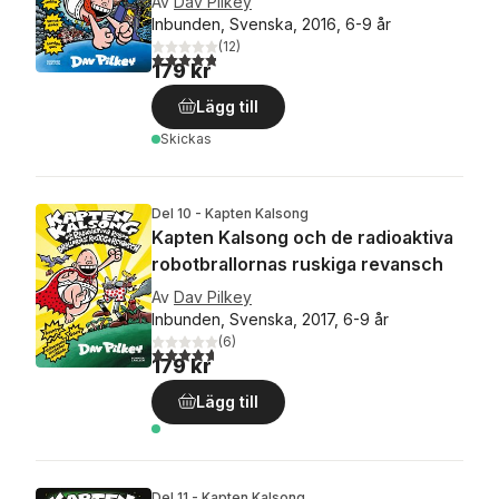
Av
Dav Pilkey
Inbunden, Svenska, 2016, 6-9 år
(
12
)
4,8
utav 5 stjärnor. Totalt antal röster:
179 kr
Lägg till
Skickas
Del 10 - Kapten Kalsong
Kapten Kalsong och de radioaktiva
robotbrallornas ruskiga revansch
Av
Dav Pilkey
Inbunden, Svenska, 2017, 6-9 år
(
6
)
4,7
utav 5 stjärnor. Totalt antal röster:
179 kr
Lägg till
Del 11 - Kapten Kalsong