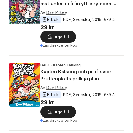
mattanterna från yttre rymden ...
Av
Dav Pilkey
E-bok
PDF
, 
Svenska
, 
2016
, 
6-9 år
29 kr
Lägg till
Läs direkt efter köp
Del 4 - Kapten Kalsong
Kapten Kalsong och professor
Pruttenplotts prilliga plan
Av
Dav Pilkey
E-bok
PDF
, 
Svenska
, 
2016
, 
6-9 år
29 kr
Lägg till
Läs direkt efter köp