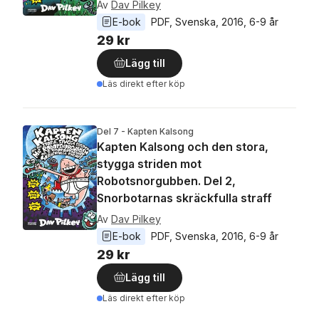
Av
Dav Pilkey
E-bok
PDF
, 
Svenska
, 
2016
, 
6-9 år
29 kr
Lägg till
Läs direkt efter köp
Del 7 - Kapten Kalsong
Kapten Kalsong och den stora,
stygga striden mot
Robotsnorgubben. Del 2,
Snorbotarnas skräckfulla straff
Av
Dav Pilkey
E-bok
PDF
, 
Svenska
, 
2016
, 
6-9 år
29 kr
Lägg till
Läs direkt efter köp