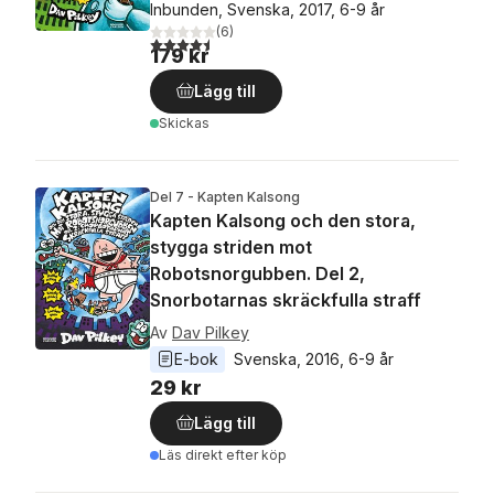
Inbunden, Svenska, 2017, 6-9 år
(
6
)
4,5
utav 5 stjärnor. Totalt antal röster:
179 kr
Lägg till
Skickas
Del 7 - Kapten Kalsong
Kapten Kalsong och den stora,
stygga striden mot
Robotsnorgubben. Del 2,
Snorbotarnas skräckfulla straff
Av
Dav Pilkey
E-bok
Svenska
, 
2016
, 
6-9 år
29 kr
Lägg till
Läs direkt efter köp