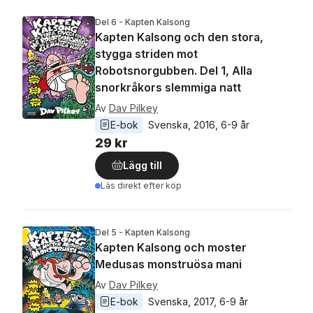
Del 6 - Kapten Kalsong
Kapten Kalsong och den stora,
stygga striden mot
Robotsnorgubben. Del 1, Alla
snorkråkors slemmiga natt
Av
Dav Pilkey
E-bok
Svenska
, 
2016
, 
6-9 år
29 kr
Lägg till
Läs direkt efter köp
Del 5 - Kapten Kalsong
Kapten Kalsong och moster
Medusas monstruösa mani
Av
Dav Pilkey
E-bok
Svenska
, 
2017
, 
6-9 år