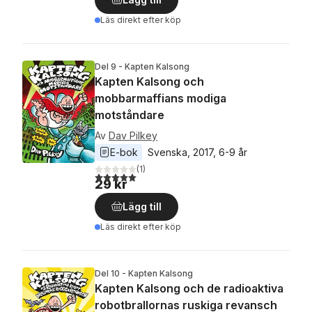
Läs direkt efter köp
Del 9 - Kapten Kalsong
Kapten Kalsong och
mobbarmaffians modiga
motståndare
Av
Dav Pilkey
E-bok
Svenska
, 
2017
, 
6-9 år
(
1
)
5,0
utav 5 stjärnor. Totalt antal röster:
29 kr
Lägg till
Läs direkt efter köp
Del 10 - Kapten Kalsong
Kapten Kalsong och de radioaktiva
robotbrallornas ruskiga revansch