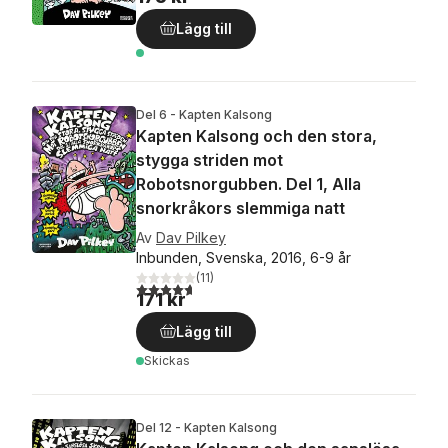
Lägg till
Del 6 - Kapten Kalsong
Kapten Kalsong och den stora,
stygga striden mot
Robotsnorgubben. Del 1, Alla
snorkråkors slemmiga natt
Av
Dav Pilkey
Inbunden, Svenska, 2016, 6-9 år
(
11
)
4,7
utav 5 stjärnor. Totalt antal röster:
171 kr
Lägg till
Skickas
Del 12 - Kapten Kalsong