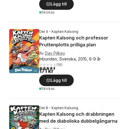
Lägg till
Skickas
Del 4 - Kapten Kalsong
Kapten Kalsong och professor
Pruttenplotts prilliga plan
Av
Dav Pilkey
Inbunden, Svenska, 2015, 6-9 år
(
16
)
4,6
utav 5 stjärnor. Totalt antal röster:
171 kr
Lägg till
Skickas
Del 8 - Kapten Kalsong
Kapten Kalsong och drabbningen
med de diaboliska dubbelgångarna