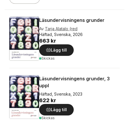
Läsundervisningens grunder
Av
Tarja Alatalo (red
Häftad, Svenska, 2026
663 kr
Lägg till
Skickas
Läsundervisningens grunder, 3
uppl
Häftad, Svenska, 2023
622 kr
Lägg till
Skickas