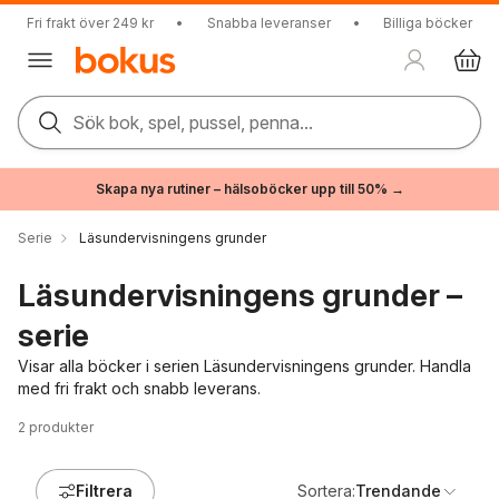
Fri frakt över 249 kr
•
Snabba leveranser
•
Billiga böcker
Sök bok, spel, pussel, penna...
Skapa nya rutiner – hälsoböcker upp till 50% →
Serie
Läsundervisningens grunder
Läsundervisningens grunder –
serie
Visar alla böcker i serien Läsundervisningens grunder. Handla
med fri frakt och snabb leverans.
2
produkter
Filtrera
Sortera:
Trendande