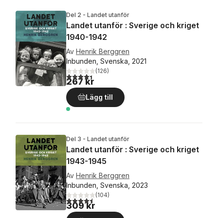
Del 2 - Landet utanför
Landet utanför : Sverige och kriget
1940-1942
Av
Henrik Berggren
Inbunden, Svenska, 2021
(
126
)
4,4
utav 5 stjärnor. Totalt antal röster:
267 kr
Lägg till
Del 3 - Landet utanför
Landet utanför : Sverige och kriget
1943-1945
Av
Henrik Berggren
Inbunden, Svenska, 2023
(
104
)
4,5
utav 5 stjärnor. Totalt antal röster:
309 kr