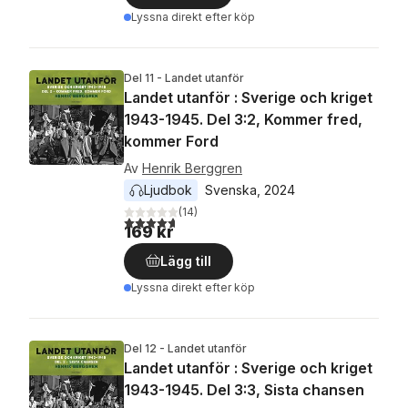
Lyssna direkt efter köp
Del 11 - Landet utanför
Landet utanför : Sverige och kriget
1943-1945. Del 3:2, Kommer fred,
kommer Ford
Av
Henrik Berggren
Ljudbok
Svenska
, 
2024
(
14
)
4,7
utav 5 stjärnor. Totalt antal röster:
169 kr
Lägg till
Lyssna direkt efter köp
Del 12 - Landet utanför
Landet utanför : Sverige och kriget
1943-1945. Del 3:3, Sista chansen