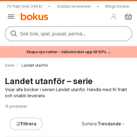
Fri frakt över 249 kr
•
Snabba leveranser
•
Billiga böcker
Sök bok, spel, pussel, penna...
Skapa nya rutiner – hälsoböcker upp till 50% →
Serie
Landet utanför
Landet utanför – serie
Visar alla böcker i serien Landet utanför. Handla med fri frakt
och snabb leverans.
15
produkter
Filtrera
Sortera:
Trendande