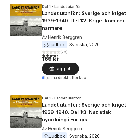
Del 1 - Landet utanför
Landet utanför : Sverige och kriget
1939-1940. Del 1:2, Kriget kommer
närmare
Av
Henrik Berggren
Ljudbok
Svenska
, 
2020
(
26
)
4,3
utav 5 stjärnor. Totalt antal röster:
169 kr
Lägg till
Lyssna direkt efter köp
Del 1 - Landet utanför
Landet utanför : Sverige och kriget
1939-1940. Del 1:3, Nazistisk
nyordning i Europa
Av
Henrik Berggren
Ljudbok
Svenska
, 
2020