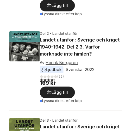
Lägg till
Lyssna direkt efter köp
Del 2 - Landet utanför
Landet utanför : Sverige och kriget
1940-1942. Del 2:3, Varför
mörknade inte himlen?
Av
Henrik Berggren
Ljudbok
Svenska
, 
2022
(
22
)
4,4
utav 5 stjärnor. Totalt antal röster:
169 kr
Lägg till
Lyssna direkt efter köp
Del 3 - Landet utanför
Landet utanför : Sverige och kriget