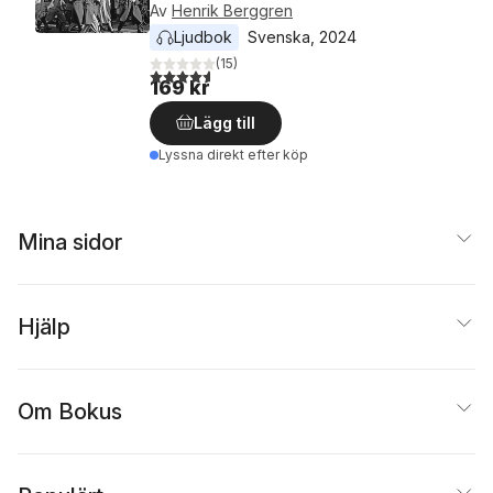
Av
Henrik Berggren
Ljudbok
Svenska
, 
2024
(
15
)
4,6
utav 5 stjärnor. Totalt antal röster:
169 kr
Lägg till
Lyssna direkt efter köp
Mina sidor
Hjälp
Om Bokus