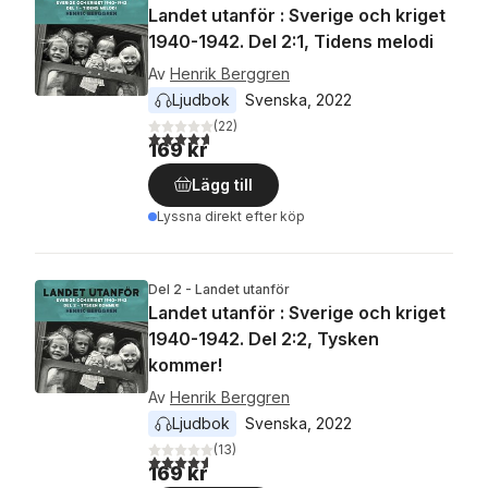
Landet utanför : Sverige och kriget
1940-1942. Del 2:1, Tidens melodi
Av
Henrik Berggren
Ljudbok
Svenska
, 
2022
(
22
)
4,7
utav 5 stjärnor. Totalt antal röster:
169 kr
Lägg till
Lyssna direkt efter köp
Del 2 - Landet utanför
Landet utanför : Sverige och kriget
1940-1942. Del 2:2, Tysken
kommer!
Av
Henrik Berggren
Ljudbok
Svenska
, 
2022
(
13
)
4,6
utav 5 stjärnor. Totalt antal röster:
169 kr