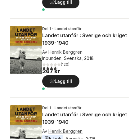
Lägg till
Del 1 - Landet utanför
Landet utanför : Sverige och kriget
1939-1940
Av
Henrik Berggren
Inbunden, Svenska, 2018
(
120
)
4,3
utav 5 stjärnor. Totalt antal röster:
267 kr
Lägg till
Del 1 - Landet utanför
Landet utanför : Sverige och kriget
1939-1940
Av
Henrik Berggren
E-bok
Svenska
, 
2018