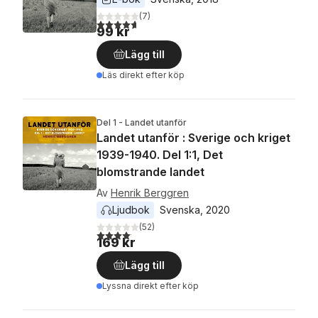
(
7
)
4,7
utav 5 stjärnor. Totalt antal röster:
99 kr
Lägg till
Läs direkt efter köp
Del 1 - Landet utanför
Landet utanför : Sverige och kriget
1939-1940. Del 1:1, Det
blomstrande landet
Av
Henrik Berggren
Ljudbok
Svenska
, 
2020
(
52
)
4,1
utav 5 stjärnor. Totalt antal röster:
169 kr
Lägg till
Lyssna direkt efter köp