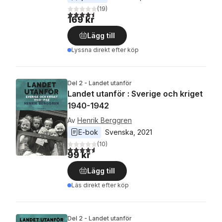
(
19
)
4,5
utav 5 stjärnor. Totalt antal röster:
169 kr
Lägg till
Lyssna direkt efter köp
Del 2 - Landet utanför
Landet utanför : Sverige och kriget
1940-1942
Av
Henrik Berggren
E-bok
Svenska
, 
2021
(
10
)
4,6
utav 5 stjärnor. Totalt antal röster:
99 kr
Lägg till
Läs direkt efter köp
Del 2 - Landet utanför