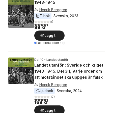
1943-1945
Av
Henrik Berggren
E-bok
Svenska
, 
2023
(
5
)
4,6
utav 5 stjärnor. Totalt antal röster:
99 kr
Lägg till
Läs direkt efter köp
Del 10 - Landet utanför
Landet utanför : Sverige och kriget
1943-1945. Del 3:1, Varje order om
att motståndet ska uppges är falsk
Av
Henrik Berggren
Ljudbok
Svenska
, 
2024
(
17
)
4,5
utav 5 stjärnor. Totalt antal röster:
169 kr
Lägg till