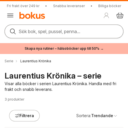
Fri frakt över 249 kr
•
Snabba leveranser
•
Billiga böcker
Sök bok, spel, pussel, penna...
Skapa nya rutiner – hälsoböcker upp till 50% →
Serie
Laurentius Krönika
Laurentius Krönika – serie
Visar alla böcker i serien Laurentius Krönika. Handla med fri
frakt och snabb leverans.
3
produkter
Filtrera
Sortera:
Trendande