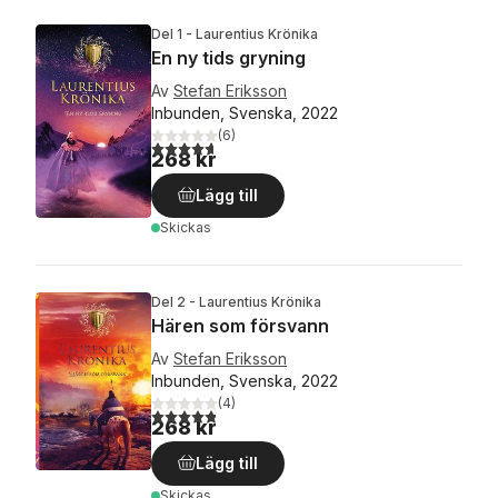
Del 1 - Laurentius Krönika
En ny tids gryning
Av
Stefan Eriksson
Inbunden, Svenska, 2022
(
6
)
4,7
utav 5 stjärnor. Totalt antal röster:
268 kr
Lägg till
Skickas
Del 2 - Laurentius Krönika
Hären som försvann
Av
Stefan Eriksson
Inbunden, Svenska, 2022
(
4
)
4,8
utav 5 stjärnor. Totalt antal röster:
268 kr
Lägg till
Skickas