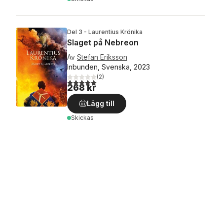
Del 3 - Laurentius Krönika
Slaget på Nebreon
Av
Stefan Eriksson
Inbunden, Svenska, 2023
(
2
)
5,0
utav 5 stjärnor. Totalt antal röster:
268 kr
Lägg till
Skickas