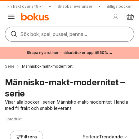
Fri frakt över 249 kr
•
Snabba leveranser
•
Billiga böcker
Sök bok, spel, pussel, penna...
Skapa nya rutiner – hälsoböcker upp till 50% →
Serie
Människo-makt-modernitet
Människo-makt-modernitet –
serie
Visar alla böcker i serien Människo-makt-modernitet. Handla
med fri frakt och snabb leverans.
1
produkt
Filtrera
Sortera:
Trendande