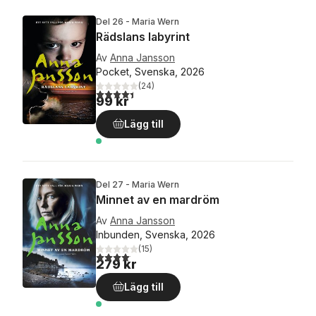
Del 26 - Maria Wern
Rädslans labyrint
Av
Anna Jansson
Pocket, Svenska, 2026
(
24
)
4,4
utav 5 stjärnor. Totalt antal röster:
99 kr
Lägg till
Del 27 - Maria Wern
Minnet av en mardröm
Av
Anna Jansson
Inbunden, Svenska, 2026
(
15
)
4,1
utav 5 stjärnor. Totalt antal röster:
279 kr
Lägg till