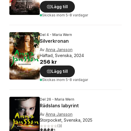
Lägg till
Skickas
inom 5-8 vardagar
Del 4 - Maria Wern
Silverkronan
Av
Anna Jansson
Häftad, Svenska, 2024
256 kr
Lägg till
Skickas
inom 5-8 vardagar
Del 26 - Maria Wern
Rädslans labyrint
Av
Anna Jansson
Storpocket, Svenska, 2025
(
3
)
4,3
utav 5 stjärnor. Totalt antal röster: