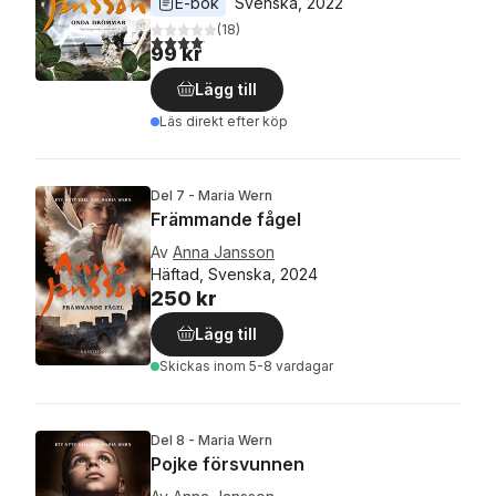
E-bok
Svenska
, 
2022
(
18
)
4,1
utav 5 stjärnor. Totalt antal röster:
99 kr
Lägg till
Läs direkt efter köp
Del 7 - Maria Wern
Främmande fågel
Av
Anna Jansson
Häftad, Svenska, 2024
250 kr
Lägg till
Skickas
inom 5-8 vardagar
Del 8 - Maria Wern
Pojke försvunnen