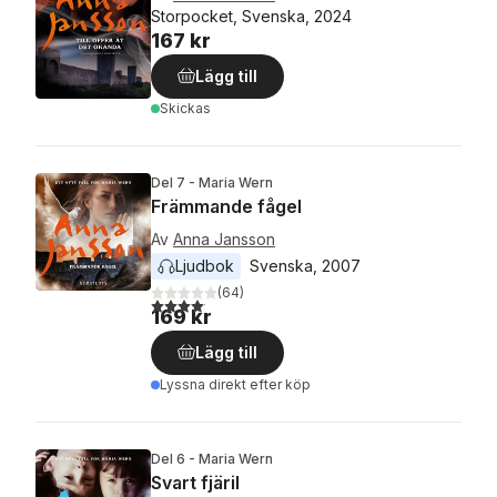
Storpocket, Svenska, 2024
167 kr
Lägg till
Skickas
Del 7 - Maria Wern
Främmande fågel
Av
Anna Jansson
Ljudbok
Svenska
, 
2007
(
64
)
4,1
utav 5 stjärnor. Totalt antal röster:
169 kr
Lägg till
Lyssna direkt efter köp
Del 6 - Maria Wern
Svart fjäril