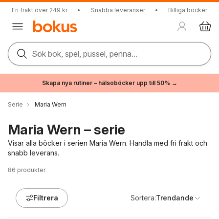
Fri frakt över 249 kr
•
Snabba leveranser
•
Billiga böcker
Sök bok, spel, pussel, penna...
Skapa nya rutiner – hälsoböcker upp till 50% →
Serie
Maria Wern
Maria Wern – serie
Visar alla böcker i serien Maria Wern. Handla med fri frakt och
snabb leverans.
86
produkter
Filtrera
Sortera:
Trendande