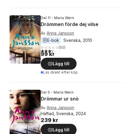
Del 11 - Maria Wern
Drömmen förde dej vilse
Av
Anna Jansson
E-bok
Svenska
, 
2010
(
50
)
3,3
utav 5 stjärnor. Totalt antal röster:
99 kr
Lägg till
Läs direkt efter köp
Del 5 - Maria Wern
Drömmar ur snö
Av
Anna Jansson
Häftad, Svenska, 2024
239 kr
Lägg till