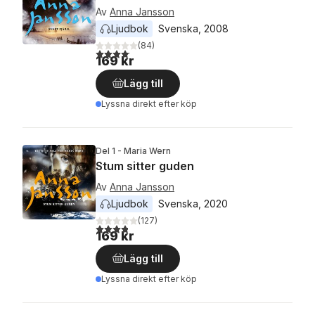
Av
Anna Jansson
Ljudbok
Svenska
, 
2008
(
84
)
4,1
utav 5 stjärnor. Totalt antal röster:
169 kr
Lägg till
Lyssna direkt efter köp
Del 1 - Maria Wern
Stum sitter guden
Av
Anna Jansson
Ljudbok
Svenska
, 
2020
(
127
)
3,8
utav 5 stjärnor. Totalt antal röster:
169 kr
Lägg till
Lyssna direkt efter köp