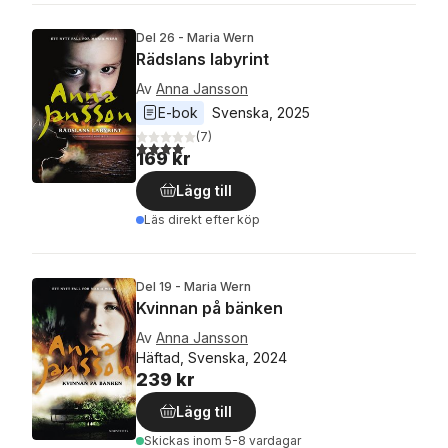
Del 26 - Maria Wern
Rädslans labyrint
Av
Anna Jansson
E-bok
Svenska
, 
2025
(
7
)
4,1
utav 5 stjärnor. Totalt antal röster:
169 kr
Lägg till
Läs direkt efter köp
Del 19 - Maria Wern
Kvinnan på bänken
Av
Anna Jansson
Häftad, Svenska, 2024
239 kr
Lägg till
Skickas
inom 5-8 vardagar