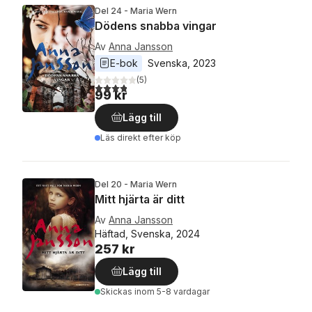
Del 24 - Maria Wern
Dödens snabba vingar
Av
Anna Jansson
E-bok
Svenska
, 
2023
(
5
)
3,8
utav 5 stjärnor. Totalt antal röster:
99 kr
Lägg till
Läs direkt efter köp
Del 20 - Maria Wern
Mitt hjärta är ditt
Av
Anna Jansson
Häftad, Svenska, 2024
257 kr
Lägg till
Skickas
inom 5-8 vardagar