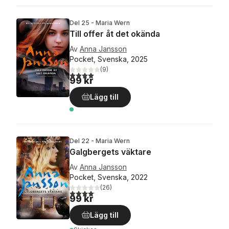
Del 25 - Maria Wern
Till offer åt det okända
Av
Anna Jansson
Pocket, Svenska, 2025
(
9
)
4,0
utav 5 stjärnor. Totalt antal röster:
99 kr
Lägg till
Del 22 - Maria Wern
Galgbergets väktare
Av
Anna Jansson
Pocket, Svenska, 2022
(
26
)
4,1
utav 5 stjärnor. Totalt antal röster:
99 kr
Lägg till