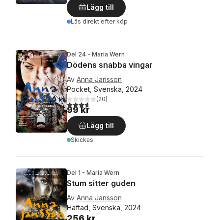
Lägg till
Läs direkt efter köp
Del 24 - Maria Wern
Dödens snabba vingar
Av
Anna Jansson
Pocket, Svenska, 2024
(
20
)
3,7
utav 5 stjärnor. Totalt antal röster:
99 kr
Lägg till
Skickas
Del 1 - Maria Wern
Stum sitter guden
Av
Anna Jansson
Häftad, Svenska, 2024
256 kr