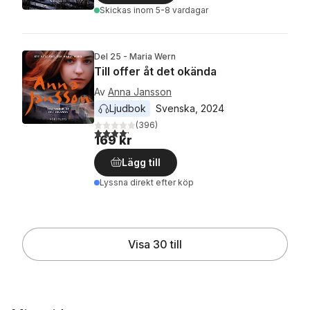
Skickas
inom 5-8 vardagar
Del 25 - Maria Wern
Till offer åt det okända
Av
Anna Jansson
Ljudbok
Svenska
, 
2024
(
396
)
4,2
utav 5 stjärnor. Totalt antal röster:
169 kr
Lägg till
Lyssna direkt efter köp
Visa 30 till