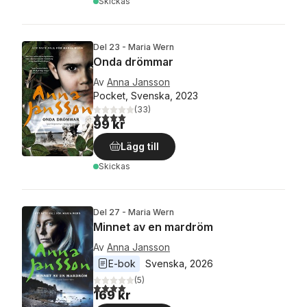
Skickas
Del 23 - Maria Wern
Onda drömmar
Av
Anna Jansson
Pocket, Svenska, 2023
(
33
)
4,0
utav 5 stjärnor. Totalt antal röster:
99 kr
Lägg till
Skickas
Del 27 - Maria Wern
Minnet av en mardröm
Av
Anna Jansson
E-bok
Svenska
, 
2026
(
5
)
4,0
utav 5 stjärnor. Totalt antal röster:
169 kr