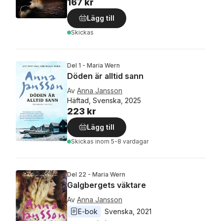
167 kr
Lägg till
Skickas
Del 1 - Maria Wern
Döden är alltid sann
Av
Anna Jansson
Häftad, Svenska, 2025
223 kr
Lägg till
Skickas
inom 5-8 vardagar
Del 22 - Maria Wern
Galgbergets väktare
Av
Anna Jansson
E-bok
Svenska
, 
2021