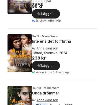
(
14
)
4,0
utav 5 stjärnor. Totalt antal röster:
99 kr
Lägg till
Läs direkt efter köp
Del 9 - Maria Wern
Inte ens det förflutna
Av
Anna Jansson
Häftad, Svenska, 2024
239 kr
Lägg till
Skickas
inom 5-8 vardagar
Del 23 - Maria Wern
Onda drömmar
Av
Anna Jansson