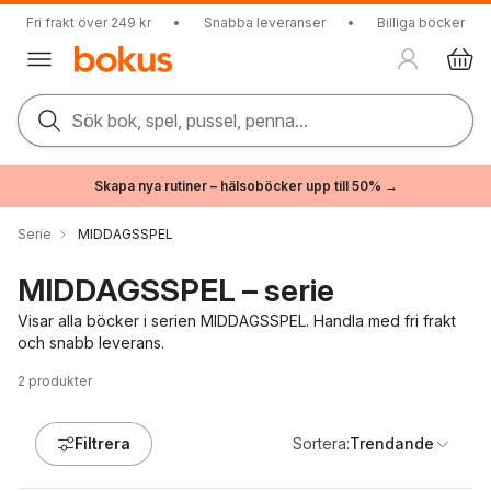
Fri frakt över 249 kr
•
Snabba leveranser
•
Billiga böcker
Sök bok, spel, pussel, penna...
Skapa nya rutiner – hälsoböcker upp till 50% →
Serie
MIDDAGSSPEL
MIDDAGSSPEL – serie
Visar alla böcker i serien MIDDAGSSPEL. Handla med fri frakt
och snabb leverans.
2
produkter
Filtrera
Sortera:
Trendande