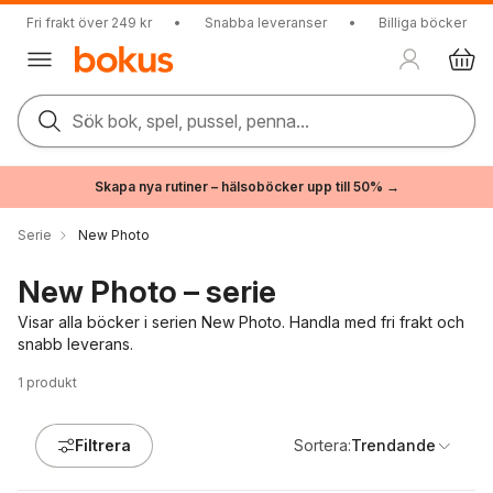
Fri frakt över 249 kr
•
Snabba leveranser
•
Billiga böcker
Sök bok, spel, pussel, penna...
Skapa nya rutiner – hälsoböcker upp till 50% →
Serie
New Photo
New Photo – serie
Visar alla böcker i serien New Photo. Handla med fri frakt och
snabb leverans.
1
produkt
Filtrera
Sortera:
Trendande