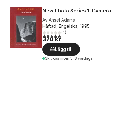
New Photo Series 1: Camera
Av
Ansel Adams
Häftad, Engelska, 1995
(
4
)
5,0
utav 5 stjärnor. Totalt antal röster:
370 kr
Lägg till
Skickas
inom 5-8 vardagar