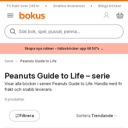
Fri frakt över 249 kr
•
Snabba leveranser
•
Billiga böcker
Sök bok, spel, pussel, penna...
Skapa nya rutiner – hälsoböcker upp till 50% →
Serie
Peanuts Guide to Life
Peanuts Guide to Life – serie
Visar alla böcker i serien Peanuts Guide to Life. Handla med fri
frakt och snabb leverans.
9
produkter
Filtrera
Sortera:
Trendande