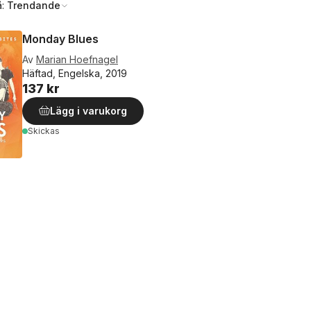
å:
Trendande
Monday Blues
Av
Marian Hoefnagel
Häftad, Engelska, 2019
137 kr
Lägg i varukorg
Skickas