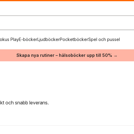
okus Play
E-böcker
Ljudböcker
Pocketböcker
Spel och pussel
Skapa nya rutiner – hälsoböcker upp till 50% →
rakt och snabb leverans.