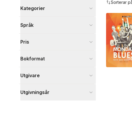
Sorterar p
Kategorier
Visa fler
Språk
Visa fler
Pris
Bokformat
Utgivare
Utgivningsår