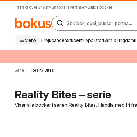
Fri frakt över 249 kr
•
Snabba leveranser
•
Billiga böcker
Sök bok, spel, pussel, penna...
Meny
Erbjudanden
Student
Topplistor
Barn & ungdom
B
Serie
Reality Bites
Reality Bites – serie
Visar alla böcker i serien Reality Bites. Handla med fri f
Hoppa över filtreringsmeny