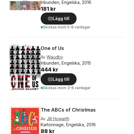
Inbunden, Engelska, 2016
181 kr
Lägg till
Skickas
inom 5-8 vardagar
One of Us
Av
Waudby
Inbunden, Engelska, 2015
444 kr
Lägg till
Skickas
inom 3-6 vardagar
The ABCs of Christmas
Av
Jill Howarth
Kartonnage, Engelska, 2016
88 kr