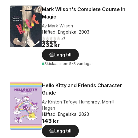
Mark Wilson's Complete Course in
Magic
Av
Mark Wilson
Häftad, Engelska, 2003
(
2
)
4,0
utav 5 stjärnor. Totalt antal röster:
232 kr
Lägg till
Skickas
inom 5-8 vardagar
Hello Kitty and Friends Character
Guide
Av
Kristen Tafoya Humphrey
,
Merrill
Hagan
Häftad, Engelska, 2023
143 kr
Lägg till