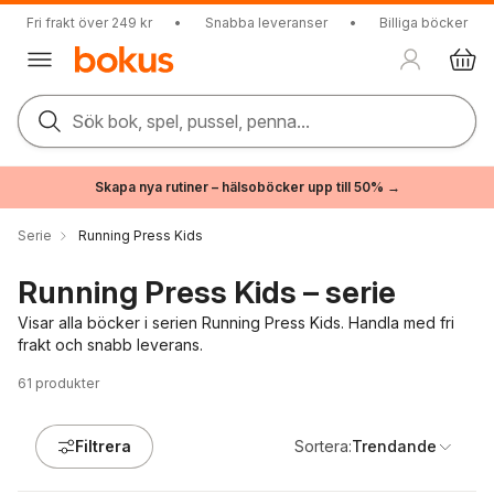
Fri frakt över 249 kr
•
Snabba leveranser
•
Billiga böcker
Sök bok, spel, pussel, penna...
Skapa nya rutiner – hälsoböcker upp till 50% →
Serie
Running Press Kids
Running Press Kids – serie
Visar alla böcker i serien Running Press Kids. Handla med fri
frakt och snabb leverans.
61
produkter
Filtrera
Sortera:
Trendande