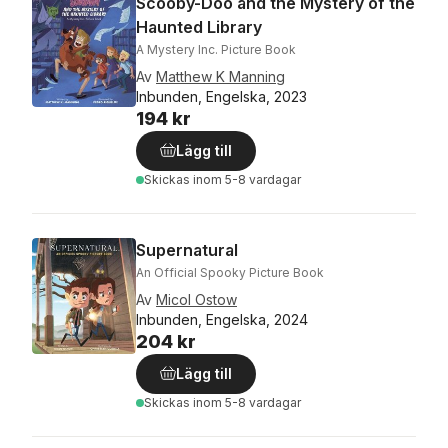
Scooby-Doo and the Mystery of the
Haunted Library
A Mystery Inc. Picture Book
Av
Matthew K Manning
Inbunden, Engelska, 2023
194 kr
Lägg till
Skickas
inom 5-8 vardagar
Supernatural
An Official Spooky Picture Book
Av
Micol Ostow
Inbunden, Engelska, 2024
204 kr
Lägg till
Skickas
inom 5-8 vardagar