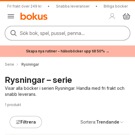
Fri frakt över 249 kr
•
Snabba leveranser
•
Billiga böcker
Sök bok, spel, pussel, penna...
Skapa nya rutiner – hälsoböcker upp till 50% →
Serie
Rysningar
Rysningar – serie
Visar alla böcker i serien Rysningar. Handla med fri frakt och
snabb leverans.
1
produkt
Filtrera
Sortera:
Trendande