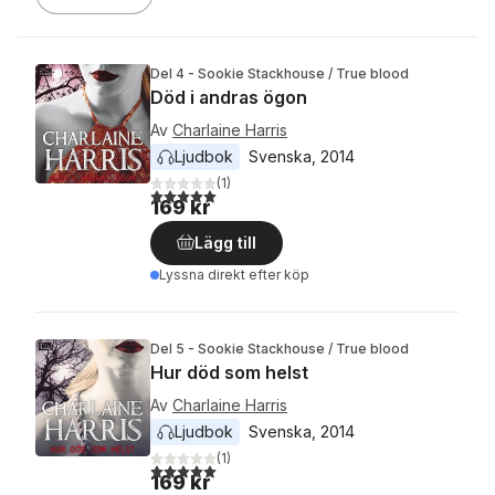
Del 4 - Sookie Stackhouse / True blood
Död i andras ögon
Av
Charlaine Harris
Ljudbok
Svenska
, 
2014
(
1
)
5,0
utav 5 stjärnor. Totalt antal röster:
169 kr
Lägg till
Lyssna direkt efter köp
Del 5 - Sookie Stackhouse / True blood
Hur död som helst
Av
Charlaine Harris
Ljudbok
Svenska
, 
2014
(
1
)
5,0
utav 5 stjärnor. Totalt antal röster:
169 kr