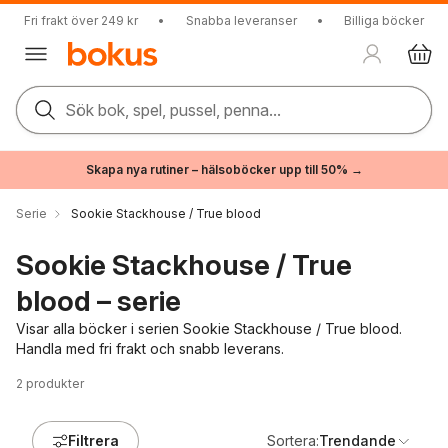
Fri frakt över 249 kr
•
Snabba leveranser
•
Billiga böcker
Sök bok, spel, pussel, penna...
Skapa nya rutiner – hälsoböcker upp till 50% →
Serie
Sookie Stackhouse / True blood
Sookie Stackhouse / True
blood – serie
Visar alla böcker i serien Sookie Stackhouse / True blood.
Handla med fri frakt och snabb leverans.
2
produkter
Filtrera
Sortera:
Trendande