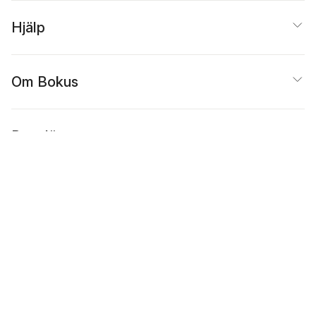
Hjälp
Om Bokus
Populärt
Inspiration
Bokus
@
Cookies
Anpassa cookies
Integritetspolicy
Köpvillkor