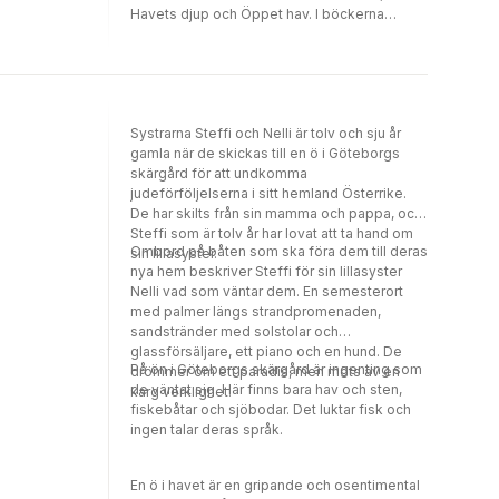
Havets djup och Öppet hav. I böckerna
skildras systrarnas livsöden – skolgång,
vänskap, förälskelse, mognad – i skuggan av
kriget, gripande, men osentimentalt.
Systrarna Steffi och Nelli är tolv och sju år
gamla när de skickas till en ö i Göteborgs
skärgård för att undkomma
judeförföljelserna i sitt hemland Österrike.
De har skilts från sin mamma och pappa, och
Steffi som är tolv år har lovat att ta hand om
Ombord på båten som ska föra dem till deras
sin lillasyster.
nya hem beskriver Steffi för sin lillasyster
Nelli vad som väntar dem. En semesterort
med palmer längs strandpromenaden,
sandstränder med solstolar och
glassförsäljare, ett piano och en hund. De
På ön i Göteborgs skärgård är ingenting som
drömmer om ett paradis, men möts av en
de väntat sig. Här finns bara hav och sten,
karg verklighet.
fiskebåtar och sjöbodar. Det luktar fisk och
ingen talar deras språk.
En ö i havet är en gripande och osentimental