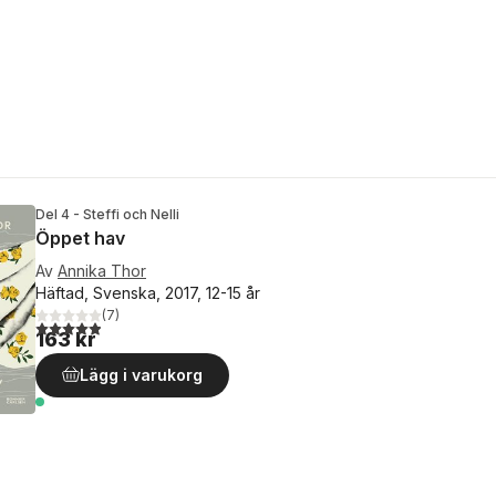
Del 4 - Steffi och Nelli
Öppet hav
Av
Annika Thor
Häftad, Svenska, 2017, 12-15 år
(
7
)
4,9
utav 5 stjärnor. Totalt antal röster:
163 kr
Lägg i varukorg