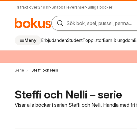
Fri frakt över 249 kr
•
Snabba leveranser
•
Billiga böcker
Sök bok, spel, pussel, penna...
Meny
Erbjudanden
Student
Topplistor
Barn & ungdom
B
Serie
Steffi och Nelli
Steffi och Nelli – serie
Visar alla böcker i serien Steffi och Nelli. Handla med fr
Hoppa över filtreringsmeny