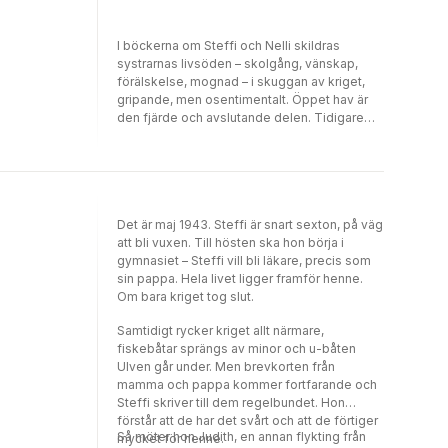
I böckerna om Steffi och Nelli skildras
systrarnas livsöden – skolgång, vänskap,
förälskelse, mognad – i skuggan av kriget,
gripande, men osentimentalt. Öppet hav är
den fjärde och avslutande delen. Tidigare
böcker i serien är En ö i havet,
Näckrosdammen och Havets djup.
Det är maj 1943. Steffi är snart sexton, på väg
att bli vuxen. Till hösten ska hon börja i
gymnasiet – Steffi vill bli läkare, precis som
sin pappa. Hela livet ligger framför henne.
Om bara kriget tog slut.
Samtidigt rycker kriget allt närmare,
fiskebåtar sprängs av minor och u-båten
Ulven går under. Men brevkorten från
mamma och pappa kommer fortfarande och
Steffi skriver till dem regelbundet. Hon
förstår att de har det svårt och att de förtiger
Så möter hon Judith, en annan flykting från
mycket för henne.