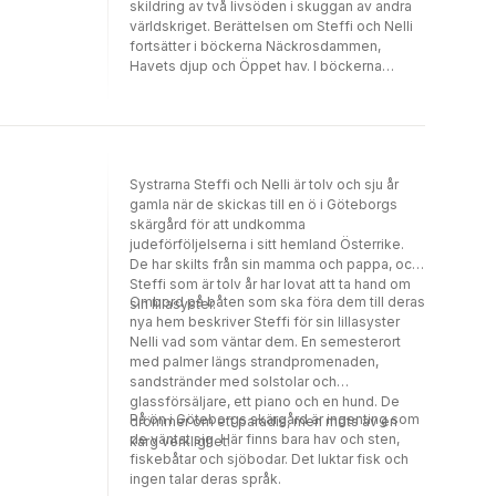
skildring av två livsöden i skuggan av andra
världskriget. Berättelsen om Steffi och Nelli
fortsätter i böckerna Näckrosdammen,
Havets djup och Öppet hav. I böckerna
skildras systrarnas livsöden – skolgång,
vänskap, förälskelse, mognad – i skuggan av
kriget, gripande, men osentimentalt.
Systrarna Steffi och Nelli är tolv och sju år
gamla när de skickas till en ö i Göteborgs
skärgård för att undkomma
judeförföljelserna i sitt hemland Österrike.
De har skilts från sin mamma och pappa, och
Steffi som är tolv år har lovat att ta hand om
Ombord på båten som ska föra dem till deras
sin lillasyster.
nya hem beskriver Steffi för sin lillasyster
Nelli vad som väntar dem. En semesterort
med palmer längs strandpromenaden,
sandstränder med solstolar och
glassförsäljare, ett piano och en hund. De
På ön i Göteborgs skärgård är ingenting som
drömmer om ett paradis, men möts av en
de väntat sig. Här finns bara hav och sten,
karg verklighet.
fiskebåtar och sjöbodar. Det luktar fisk och
ingen talar deras språk.