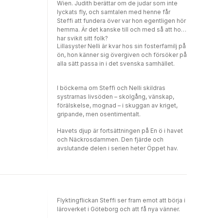
Wien. Judith berättar om de judar som inte
lyckats fly, och samtalen med henne får
Steffi att fundera över var hon egentligen hör
hemma. Är det kanske till och med så att hon
har svikit sitt folk?
Lillasyster Nelli är kvar hos sin fosterfamilj på
ön, hon känner sig övergiven och försöker på
alla sätt passa in i det svenska samhället.
I böckerna om Steffi och Nelli skildras
systrarnas livsöden – skolgång, vänskap,
förälskelse, mognad – i skuggan av kriget,
gripande, men osentimentalt.
Havets djup är fortsättningen på En ö i havet
och Näckrosdammen. Den fjärde och
avslutande delen i serien heter Öppet hav.
Flyktingflickan Steffi ser fram emot att börja i
läroverket i Göteborg och att få nya vänner.