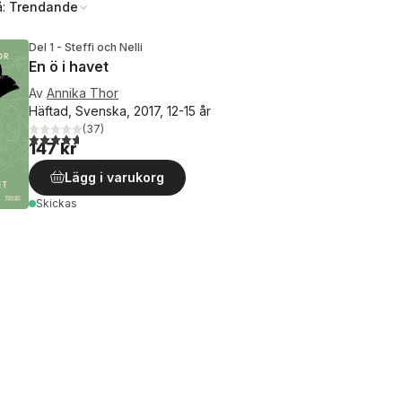
å:
Trendande
Del 1 - Steffi och Nelli
En ö i havet
Av
Annika Thor
Häftad, Svenska, 2017, 12-15 år
(
37
)
4,7
utav 5 stjärnor. Totalt antal röster:
147 kr
Lägg i varukorg
Skickas