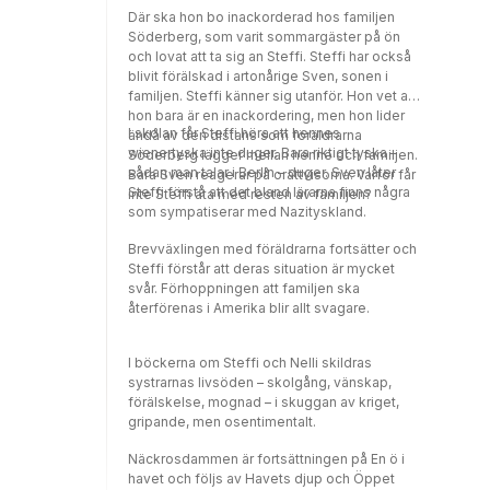
Där ska hon bo inackorderad hos familjen
Söderberg, som varit sommargäster på ön
och lovat att ta sig an Steffi. Steffi har också
blivit förälskad i artonårige Sven, sonen i
familjen. Steffi känner sig utanför. Hon vet att
hon bara är en inackordering, men hon lider
I skolan får Steffi höra att hennes
ändå av den distans som föräldrarna
wienertyska inte duger. Bara riktigt tyska –
Söderberg lägger mellan henne och familjen.
sådan man talar i Berlin – duger. Sven låter
Bara Sven reagerar på orättvisorna. Varför får
Steffi förstå att det bland lärarna finns några
inte Steffi äta med resten av familjen?
som sympatiserar med Nazityskland.
Brevväxlingen med föräldrarna fortsätter och
Steffi förstår att deras situation är mycket
svår. Förhoppningen att familjen ska
återförenas i Amerika blir allt svagare.
I böckerna om Steffi och Nelli skildras
systrarnas livsöden – skolgång, vänskap,
förälskelse, mognad – i skuggan av kriget,
gripande, men osentimentalt.
Näckrosdammen är fortsättningen på En ö i
havet och följs av Havets djup och Öppet