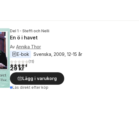
Del 1 - Steffi och Nelli
En ö i havet
Av
Annika Thor
E-bok
Svenska
, 
2009
, 
12-15 år
(
11
)
4,6
utav 5 stjärnor. Totalt antal röster:
29 kr
Lägg i varukorg
Läs direkt efter köp