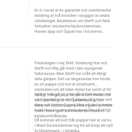
En ö i havet är en gripande och osentimental
skildring av två livsöden i skuggan av andra
världskriget. Berättelsen om Steffi och Nelli
fortsätter i böckerna Näckrosdammen,
Havets djup och Öppet hav. I böckerna
skildras systrarnas livsöden – skolgång,
vänskap, förälskelse, mognad – i skuggan av
kriget, gripande, men osentimentalt.
Fredsdagen i maj 1945. Göteborg firar och
Steffi och Maj går med i den sjungande
folkmassan. Men Steffi har svårt att riktigt
dela glädjen. Det var längesedan hon hörde
av sin pappa och hon är smärtsamt
medveten om att tiden redan har runnit ut för
Nelli är kvar på ön. Hon går ut folkskolan och
väldigt många judar, för dem kom freden för
vill inget hellre än att få stanna på ön hos tant
sent. Samtidigt är hon jublande ung, hon
Alma och farbror Sigurd. Men vill de ha henne
klarar sin studentexamen med glans och hon
kvar? Hon är ju inte deras barn, inte på riktigt.
möter Sven igen. De inleder ett intensivt
kärleksförhållande.
Då kommer ett kort från pappa! Han är vid liv,
i Wien! De bestämmer sig för att börja ett nytt
liv tillsammans – i Amerika.