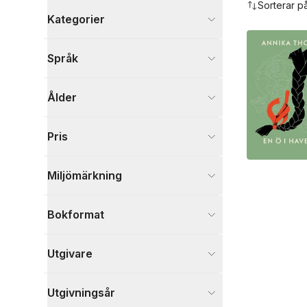
Sorterar p
Kategorier
Böcker
Språk
Barn och ungdom
14
Visa fler
Ålder
Visa fler
Pris
Miljömärkning
Bokformat
Utgivare
Utgivningsår