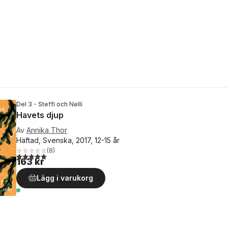
Del 3 - Steffi och Nelli
Havets djup
Av
Annika Thor
Häftad, Svenska, 2017, 12-15 år
(
8
)
5,0
utav 5 stjärnor. Totalt antal röster:
163 kr
Lägg i varukorg