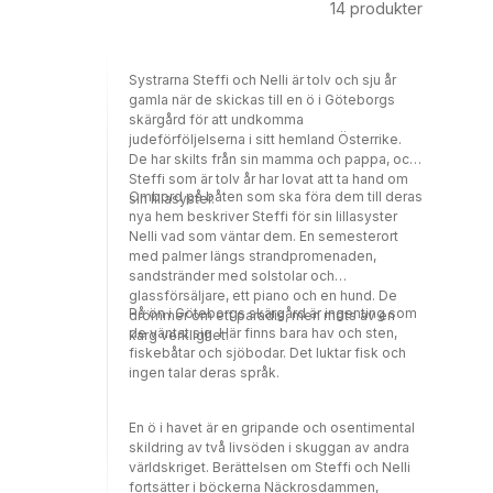
14
produkter
Systrarna Steffi och Nelli är tolv och sju år
gamla när de skickas till en ö i Göteborgs
skärgård för att undkomma
judeförföljelserna i sitt hemland Österrike.
De har skilts från sin mamma och pappa, och
Steffi som är tolv år har lovat att ta hand om
Ombord på båten som ska föra dem till deras
sin lillasyster.
nya hem beskriver Steffi för sin lillasyster
Nelli vad som väntar dem. En semesterort
med palmer längs strandpromenaden,
sandstränder med solstolar och
glassförsäljare, ett piano och en hund. De
På ön i Göteborgs skärgård är ingenting som
drömmer om ett paradis, men möts av en
de väntat sig. Här finns bara hav och sten,
karg verklighet.
fiskebåtar och sjöbodar. Det luktar fisk och
ingen talar deras språk.
En ö i havet är en gripande och osentimental
skildring av två livsöden i skuggan av andra
världskriget. Berättelsen om Steffi och Nelli
fortsätter i böckerna Näckrosdammen,