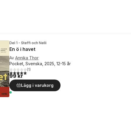
Del 1 - Steffi och Nelli
En ö i havet
Av
Annika Thor
Pocket, Svenska, 2025, 12-15 år
(
1
)
5,0
utav 5 stjärnor. Totalt antal röster:
99 kr
Lägg i varukorg