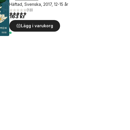
Häftad, Svenska, 2017, 12-15 år
(
13
)
5,0
utav 5 stjärnor. Totalt antal röster:
163 kr
Lägg i varukorg