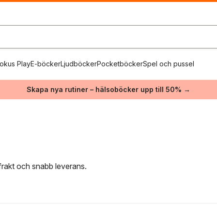
okus Play
E-böcker
Ljudböcker
Pocketböcker
Spel och pussel
Skapa nya rutiner – hälsoböcker upp till 50% →
i frakt och snabb leverans.