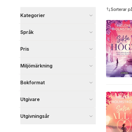
Hoppa över filtreringsmeny
Sorterar p
Kategorier
Böcker
Språk
Skönlitteratur
8
Visa fler
Pris
Visa fler
Miljömärkning
Bokformat
Utgivare
Utgivningsår