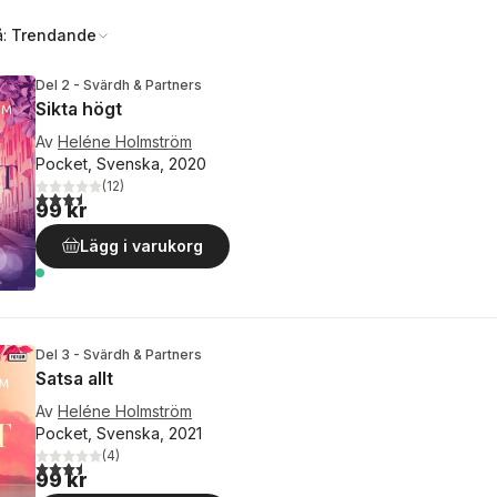
å:
Trendande
Del 2 - Svärdh & Partners
Sikta högt
Av
Heléne Holmström
Pocket, Svenska, 2020
(
12
)
3,5
utav 5 stjärnor. Totalt antal röster:
99 kr
Lägg i varukorg
Del 3 - Svärdh & Partners
Satsa allt
Av
Heléne Holmström
Pocket, Svenska, 2021
(
4
)
3,5
utav 5 stjärnor. Totalt antal röster:
99 kr