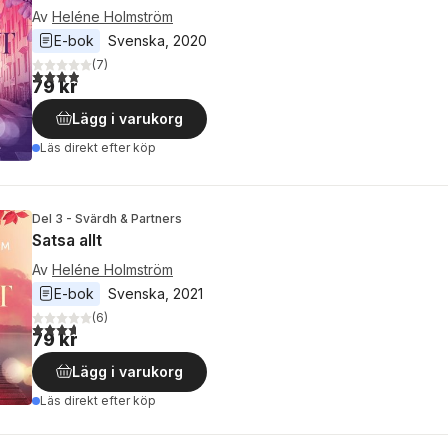
Av
Heléne Holmström
E-bok
Svenska
, 
2020
(
7
)
3,9
utav 5 stjärnor. Totalt antal röster:
79 kr
Lägg i varukorg
Läs direkt efter köp
Del 3 - Svärdh & Partners
Satsa allt
Av
Heléne Holmström
E-bok
Svenska
, 
2021
(
6
)
3,7
utav 5 stjärnor. Totalt antal röster:
79 kr
Lägg i varukorg
Läs direkt efter köp