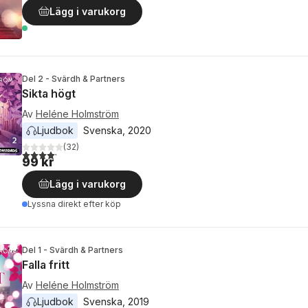
Lägg i varukorg
Del 2 - Svärdh & Partners
Sikta högt
Av
Heléne Holmström
Ljudbok
Svenska
, 
2020
(
32
)
4,2
utav 5 stjärnor. Totalt antal röster:
99 kr
Lägg i varukorg
Lyssna direkt efter köp
Del 1 - Svärdh & Partners
Falla fritt
Av
Heléne Holmström
Ljudbok
Svenska
, 
2019