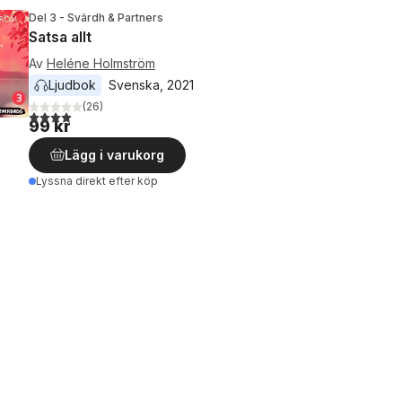
Del 3 - Svärdh & Partners
Satsa allt
Av
Heléne Holmström
Ljudbok
Svenska
, 
2021
(
26
)
4,0
utav 5 stjärnor. Totalt antal röster:
99 kr
Lägg i varukorg
Lyssna direkt efter köp