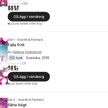
(
32
)
4,1
utav 5 stjärnor. Totalt antal röster:
99 kr
Lägg i varukorg
Lyssna direkt efter köp
Del 1 - Svärdh & Partners
Falla fritt
Av
Heléne Holmström
E-bok
Svenska
, 
2019
(
7
)
3,3
utav 5 stjärnor. Totalt antal röster:
79 kr
Lägg i varukorg
Läs direkt efter köp
Del 2 - Svärdh & Partners
Sikta högt