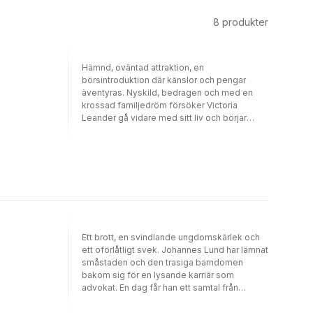
8
produkter
Hämnd, oväntad attraktion, en
börsintroduktion där känslor och pengar
äventyras. Nyskild, bedragen och med en
krossad familjedröm försöker Victoria
Leander gå vidare med sitt liv och börjar
arbeta på advokatbyrån Svärdh & Partners.
Erik Häger driver en stor gymkedja – hans
livsverk – och får den vackra, kyliga
advokaten Victoria som legal rådgivare. Hon
påverkar honom på ett sätt han inte kan värja
sig mot, men Eriks förflutna gör att han inte
kan låta henne komma nära. Victoria har
sedan barndomen blivit sviken av män gång
efter gång. När hon bestämmer sig för att
Ett brott, en svindlande ungdomskärlek och
hämnas på sin exman blir den yngre Erik och
ett oförlåtligt svek. Johannes Lund har lämnat
hans bolag brickor i hennes spel. Men snart
småstaden och den trasiga barndomen
uppstår känslor ingen kan råda över.
bakom sig för en lysande karriär som
advokat. En dag får han ett samtal från
kvinnan han aldrig kunnat glömma. Hon vill ha
honom som försvarsadvokat. Parisa Tagavi