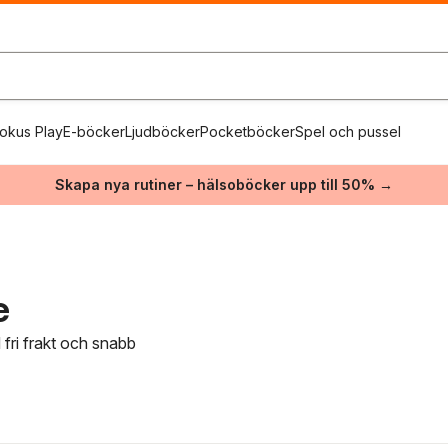
okus Play
E-böcker
Ljudböcker
Pocketböcker
Spel och pussel
Skapa nya rutiner – hälsoböcker upp till 50% →
e
 fri frakt och snabb