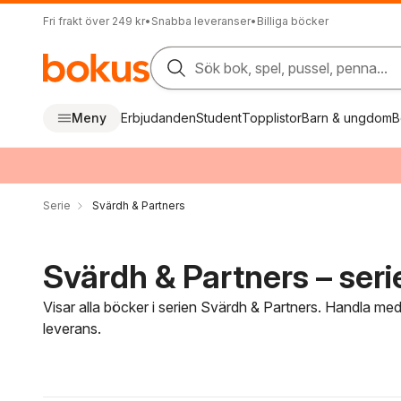
Fri frakt över 249 kr
•
Snabba leveranser
•
Billiga böcker
Sök bok, spel, pussel, penna...
Meny
Erbjudanden
Student
Topplistor
Barn & ungdom
B
Serie
Svärdh & Partners
Svärdh & Partners – seri
Visar alla böcker i serien Svärdh & Partners. Handla med
leverans.