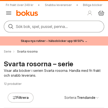
Fri frakt över 249 kr
•
Snabba leveranser
•
Billiga böcker
Sök bok, spel, pussel, penna...
Skapa nya rutiner – hälsoböcker upp till 50% →
Serie
Svarta rosorna
Svarta rosorna – serie
Visar alla böcker i serien Svarta rosorna. Handla med fri frakt
och snabb leverans.
12
produkter
Filtrera
Sortera:
Trendande