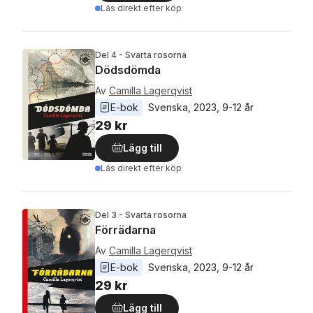
Läs direkt efter köp
Del 4 - Svarta rosorna
Dödsdömda
Av
Camilla Lagerqvist
E-bok
Svenska
, 
2023
, 
9-12 år
29 kr
Lägg till
Läs direkt efter köp
Del 3 - Svarta rosorna
Förrädarna
Av
Camilla Lagerqvist
E-bok
Svenska
, 
2023
, 
9-12 år
29 kr
Lägg till