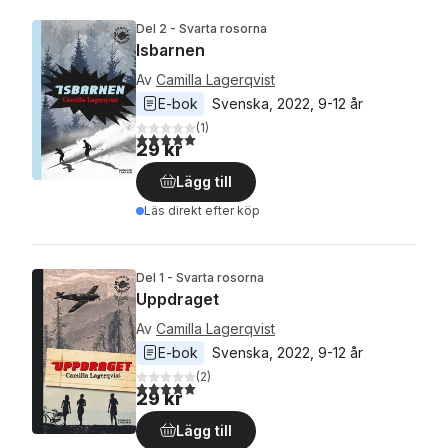
Del 2 - Svarta rosorna
Isbarnen
Av
Camilla Lagerqvist
E-bok
Svenska
, 
2022
, 
9-12 år
(
1
)
5,0
utav 5 stjärnor. Totalt antal röster:
29 kr
Lägg till
Läs direkt efter köp
Del 1 - Svarta rosorna
Uppdraget
Av
Camilla Lagerqvist
E-bok
Svenska
, 
2022
, 
9-12 år
(
2
)
5,0
utav 5 stjärnor. Totalt antal röster:
29 kr
Lägg till