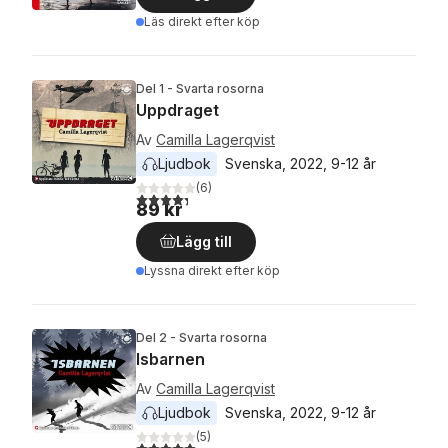
Läs direkt efter köp
Del 1 - Svarta rosorna
Uppdraget
Av
Camilla Lagerqvist
Ljudbok
Svenska
, 
2022
, 
9-12 år
(
6
)
4,3
utav 5 stjärnor. Totalt antal röster:
89 kr
Lägg till
Lyssna direkt efter köp
Del 2 - Svarta rosorna
Isbarnen
Av
Camilla Lagerqvist
Ljudbok
Svenska
, 
2022
, 
9-12 år
(
5
)
5,0
utav 5 stjärnor. Totalt antal röster: