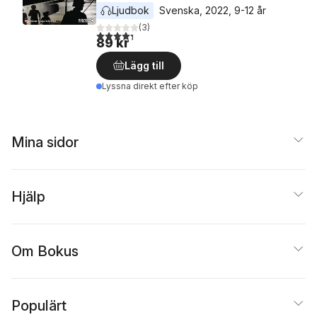
Ljudbok
Svenska
, 
2022
, 
9-12 år
(
3
)
4,3
utav 5 stjärnor. Totalt antal röster:
89 kr
Lägg till
Lyssna direkt efter köp
Mina sidor
Hjälp
Om Bokus
Populärt