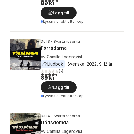
89 kr
Lägg till
Lyssna direkt efter köp
Del 3 - Svarta rosorna
Förrädarna
Av
Camilla Lagerqvist
Ljudbok
Svenska
, 
2022
, 
9-12 år
(
5
)
4,6
utav 5 stjärnor. Totalt antal röster:
89 kr
Lägg till
Lyssna direkt efter köp
Del 4 - Svarta rosorna
Dödsdömda
Av
Camilla Lagerqvist