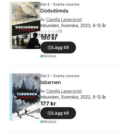
Del 4 - Svarta rosorna
Dödsdömda
Av
Camilla Lagerqvist
Inbunden, Svenska, 2023, 9-12 år
(
1
)
5,0
utav 5 stjärnor. Totalt antal röster:
190 kr
Lägg till
Skickas
Del 2 - Svarta rosorna
Isbarnen
Av
Camilla Lagerqvist
Inbunden, Svenska, 2022, 9-12 år
177 kr
Lägg till
Skickas