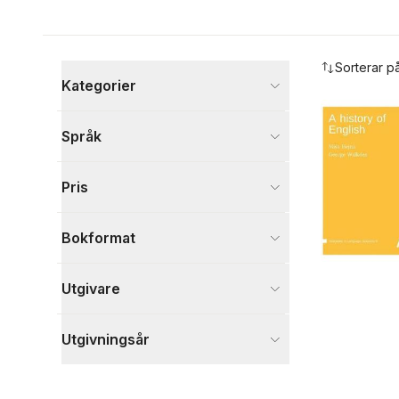
Hoppa över filtreringsmeny
Sorterar p
Kategorier
Böcker
Språk
Språk och ordböcker
1
Visa fler
Pris
Visa fler
Bokformat
Utgivare
Utgivningsår