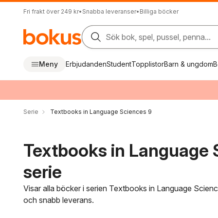
Fri frakt över 249 kr
•
Snabba leveranser
•
Billiga böcker
Sök bok, spel, pussel, penna...
Meny
Erbjudanden
Student
Topplistor
Barn & ungdom
B
Serie
Textbooks in Language Sciences 9
Textbooks in Language 
serie
Visar alla böcker i serien Textbooks in Language Scienc
och snabb leverans.