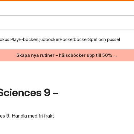
okus Play
E-böcker
Ljudböcker
Pocketböcker
Spel och pussel
Skapa nya rutiner – hälsoböcker upp till 50% →
Sciences 9 –
es 9. Handla med fri frakt