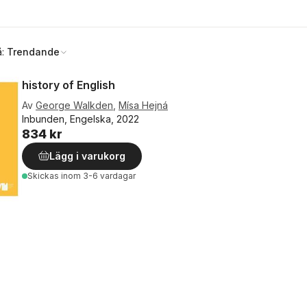
å:
Trendande
history of English
Av
George Walkden
,
Mísa Hejná
Inbunden, Engelska, 2022
834 kr
Lägg i varukorg
Skickas
inom 3-6 vardagar