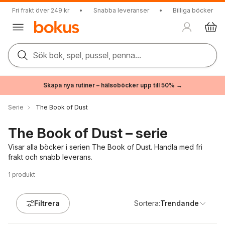
Fri frakt över 249 kr
•
Snabba leveranser
•
Billiga böcker
Sök bok, spel, pussel, penna...
Skapa nya rutiner – hälsoböcker upp till 50% →
Serie
The Book of Dust
The Book of Dust – serie
Visar alla böcker i serien The Book of Dust. Handla med fri
frakt och snabb leverans.
1
produkt
Filtrera
Sortera:
Trendande