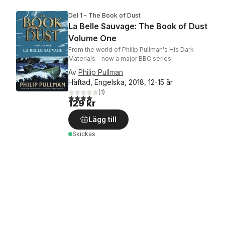
Del 1 - The Book of Dust
La Belle Sauvage: The Book of Dust
Volume One
From the world of Philip Pullman's His Dark
Materials - now a major BBC series
Av
Philip Pullman
Häftad, Engelska, 2018, 12-15 år
(
1
)
4,0
utav 5 stjärnor. Totalt antal röster:
129 kr
Lägg till
Skickas