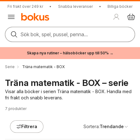
Fri frakt över 249 kr
•
Snabba leveranser
•
Billiga böcker
Sök bok, spel, pussel, penna...
Skapa nya rutiner – hälsoböcker upp till 50% →
Serie
Träna matematik - BOX
Träna matematik - BOX – serie
Visar alla böcker i serien Träna matematik - BOX. Handla med
fri frakt och snabb leverans.
7
produkter
Filtrera
Sortera:
Trendande