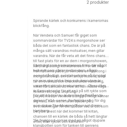
2
produkter
Spirande kärlek och konkurrens i kamerornas
blickfång.
När Vendela och Samuel får giget som
sommarvärdar för TV24:s morgonshow ser
båda det som en fantastisk chans. De är på
många sätt varandras motsatser, men gillar
varandra. När de får veta att det finns chans
till fast plats för en av dem i morgonshowen,
Samtidigt som konkurrensen finns där något
hårdnar plötsligt konkurrensen. För att visa
helt nytt som spirar mellan dem, något
framfötterna påbörjar Vendela en följetong i
oemotståndligt, oväntat och inte så lämpligt
morgonshowen om sin familjs historia, som
när man ska jobba ihop och dessutom är
tar en oväntad och chockerande vändning,
varandras största konkurrenter ... Dessutom
vilket får Samuel att inse att han måste våga
är Samuel orolig för att spä på sitt rykte som
forska i sitt eget ursprung.
För alltid börjar nu är den tredje fristående
player, medan Vendela aldrig på riktigt känner
delen i TV24-serien. Perfekt läsning för dig
sig vald, men sommaren bjuder på
som älskar The Morning Show och Emma
överraskningar för dem båda. Vad är det som
Hamberg.
betyder mest när det kommer till kritan,
chansen till en kärlek de båda så hett längtar
"En feelgood-roman med en något djupare
efter, eller ryktet och karriären?
klangbotten som för tanken till genrens