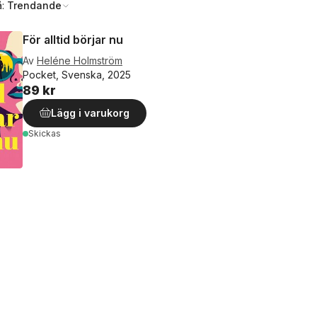
å:
Trendande
För alltid börjar nu
Av
Heléne Holmström
Pocket, Svenska, 2025
89 kr
Lägg i varukorg
Skickas