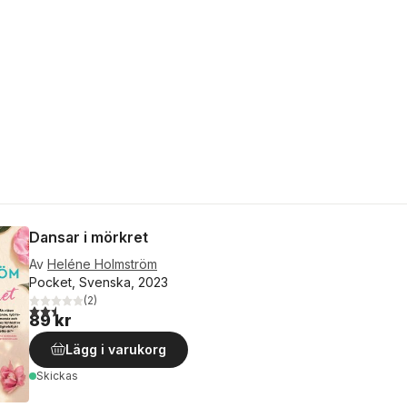
Dansar i mörkret
Av
Heléne Holmström
Pocket, Svenska, 2023
(
2
)
2,5
utav 5 stjärnor. Totalt antal röster:
89 kr
Lägg i varukorg
Skickas