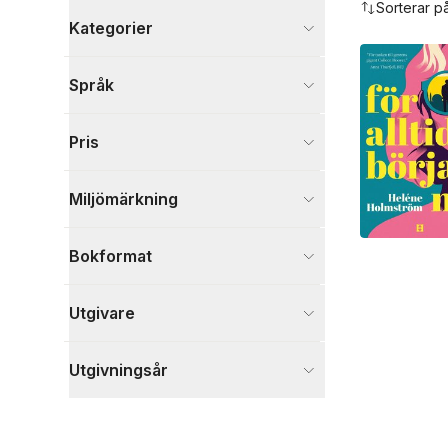
Sorterar p
Kategorier
Böcker
Språk
Skönlitteratur
2
Visa fler
Pris
Visa fler
Miljömärkning
Bokformat
Utgivare
Utgivningsår