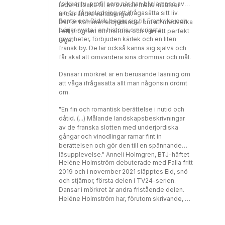
folkkär tv-profil som när han blir lämnad av
leder tillbaka till en svensk mans insatser
sin fru får anledning att ifrågasätta sitt liv.
under andra världskriget.
Bente och Didrik beger sig till Frankrike och
Därför kommer erbjudandet om att medverka
börjar nysta i en historia om krigets
i ett program om historia och vin i ett perfekt
grymheter, förbjuden kärlek och en liten
läge.
fransk by. De lär också känna sig själva och
får skäl att omvärdera sina drömmar och mål.
Dansar i mörkret är en berusande läsning om
att våga ifrågasätta allt man någonsin drömt
om.
"En fin och romantisk berättelse i nutid och
dåtid. (...) Målande landskapsbeskrivningar
av de franska slotten med underjordiska
gångar och vinodlingar ramar fint in
berättelsen och gör den till en spännande
läsupplevelse." Anneli Holmgren, BTJ-häftet
Heléne Holmström debuterade med Falla fritt
2019 och i november 2021 släpptes Eld, snö
och stjärnor, första delen i TV24-serien.
Dansar i mörkret är andra fristående delen.
Heléne Holmström har, förutom skrivande, ett
stort intresse för mat och vin, och varvar just
nu författarskapet med att läsa till sommelier.