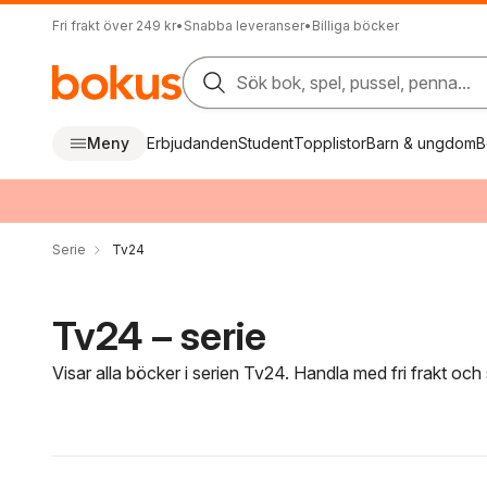
Fri frakt över 249 kr
•
Snabba leveranser
•
Billiga böcker
Sök bok, spel, pussel, penna...
Meny
Erbjudanden
Student
Topplistor
Barn & ungdom
B
Serie
Tv24
Tv24 – serie
Visar alla böcker i serien Tv24. Handla med fri frakt och
Hoppa över filtreringsmeny