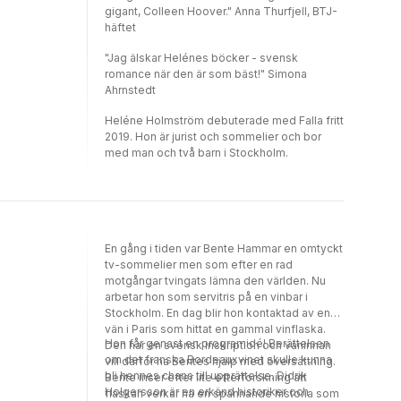
gigant, Colleen Hoover." Anna Thurfjell, BTJ-
häftet
"Jag älskar Helénes böcker - svensk
romance när den är som bäst!" Simona
Ahrnstedt
Heléne Holmström debuterade med Falla fritt
2019. Hon är jurist och sommelier och bor
med man och två barn i Stockholm.
En gång i tiden var Bente Hammar en omtyckt
tv-sommelier men som efter en rad
motgångar tvingats lämna den världen. Nu
arbetar hon som servitris på en vinbar i
Stockholm. En dag blir hon kontaktad av en
vän i Paris som hittat en gammal vinflaska.
Hon får genast en programidé! Berättelsen
Den har en svensk inskription och väninnan
om det franska Bordeauxvinet skulle kunna
vill därför ha Bentes hjälp med översättning.
bli hennes chans till upprättelse. Didrik
Bente inser efter lite efterforskning att
Holgersson är en erkänd historiker och
flaskan verkar ha en spännande historia som