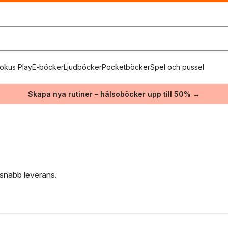
okus Play
E-böcker
Ljudböcker
Pocketböcker
Spel och pussel
Skapa nya rutiner – hälsoböcker upp till 50% →
 snabb leverans.