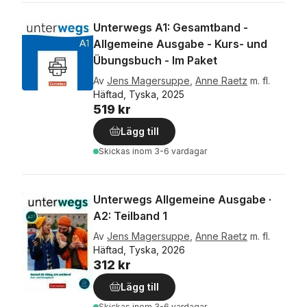
Unterwegs A1: Gesamtband -
Allgemeine Ausgabe - Kurs- und
Übungsbuch - Im Paket
Av
Jens Magersuppe
,
Anne Raetz
m. fl.
Häftad, Tyska, 2025
519 kr
Lägg till
Skickas
inom 3-6 vardagar
Unterwegs Allgemeine Ausgabe ·
A2: Teilband 1
Av
Jens Magersuppe
,
Anne Raetz
m. fl.
Häftad, Tyska, 2026
312 kr
Lägg till
Skickas
inom 3-6 vardagar