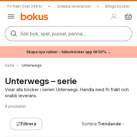
Fri frakt över 249 kr
•
Snabba leveranser
•
Billiga böcker
Sök bok, spel, pussel, penna...
Skapa nya rutiner – hälsoböcker upp till 50% →
Serie
Unterwegs
Unterwegs – serie
Visar alla böcker i serien Unterwegs. Handla med fri frakt och
snabb leverans.
8
produkter
Filtrera
Sortera:
Trendande