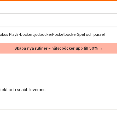
okus Play
E-böcker
Ljudböcker
Pocketböcker
Spel och pussel
Skapa nya rutiner – hälsoböcker upp till 50% →
 frakt och snabb leverans.