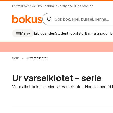
Fri frakt över 249 kr
•
Snabba leveranser
•
Billiga böcker
Sök bok, spel, pussel, penna...
Meny
Erbjudanden
Student
Topplistor
Barn & ungdom
B
Serie
Ur varselklotet
Ur varselklotet – serie
Visar alla böcker i serien Ur varselklotet. Handla med fri
Hoppa över filtreringsmeny