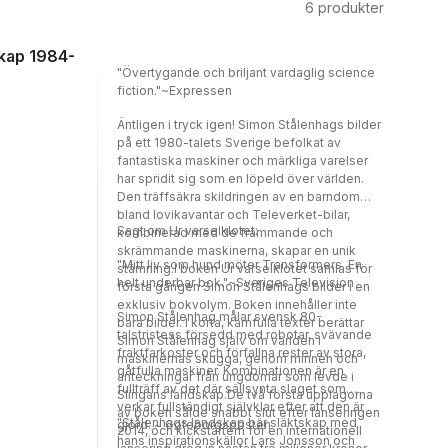
6
produkter
skap 1984-
"Övertygande och briljant vardaglig science
fiction."~Expressen
Äntligen i tryck igen! Simon Stålenhags bilder
på ett 1980-talets Sverige befolkat av
fantastiska maskiner och märkliga varelser
har spridit sig som en löpeld över världen.
Den träffsäkra skildringen av en barndom
bland lovikavantar och Televerket-bilar,
Sagt om Ur varselklotet:
kombinerad med de främmande och
skrämmande maskinerna, skapar en unik
"Mitt liv som hund möter Transformers. En
stämning.I boken Ur varselklotet samlas för
helt underbar bok."~Sveriges Television
första gången Simon Stålenhags bilder i en
exklusiv bokvolym. Boken innehåller inte
Simon Stålenhag målar svensk 80-
bara bilder. I korta, kärnfulla texter berättar
talstristess försedd med robotar, svävande
Simon Stålenhag själv om världen i
fraktfarkoster och förfallna rester av stora,
maskinernas skugga, genom minnen och
gåtfulla maskiner. Kombinationen är en
anteckningar från ungdomar som levde i
fullträff av det där sällsynta slaget som
Slingans landskap.De två första upplagorna
verkar fullständigt självklar efter att den är
av boken sålde snabbt slut efter lanseringen
"Stålenhags landskap bär släktskap med
gjord. ~ Göteborgsposten
2014, och kickstartern för en internationell
hans inspirationskällor Lars Jonsson och