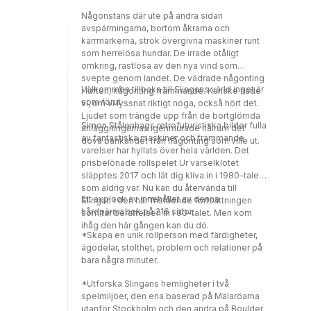
skräckfilmens skugga. 80-talet var
Någonstans där ute på andra sidan
moralpanikens årtioende. Allt nytt var farligt
avspärrningarna, bortom åkrarna och
och skadligt. I det här mysteriet får
kärrmarkerna, strök övergivna maskiner runt
rollpersonerna undersöka vad det är som
som herrelösa hundar. De irrade otåligt
egentligen händer i den lokala videobutiken.
omkring, rastlösa av den nya vind som
*Sätramumien. Det tisslas och tasslas i
svepte genom landet. De vädrade någonting
skolkorridorerna. Mumien är tillbaka. Den
Välkommen tillbaka till Slingans värld inget är
i luften, någonting främmande. Kanske hade
syns om kvällarna nere vid sjön. Det är som
som förut.
vi, om vi lyssnat riktigt noga, också hört det.
den letar efter något. Eller hungrar. Det blir
Ljudet som trängde upp från de bortglömda
rollpersonernas uppgift att lösa mysteriet.
Simon Stålenhags retrofuturistiska bilder fulla
anläggningarnas igenmurade hålrum det
*Ett blandband fullt av mysterier. Åtta korta
av fantastiska maskiner och främmande
dova bankandet från någonting som ville ut.
mysterier inspirerade av klassiska poplåtar
varelser har hyllats över hela världen. Det
från 80-talet. *Ritningar,
prisbelönade rollspelet Ur varselklotet
bakgrundsinformation och äventyrskrokar för
släpptes 2017 och lät dig kliva in i 1980-talet
fyra avancerade och ikoniska maskiner från
som aldrig var. Nu kan du återvända till
Slingans värld. *Hacka din hemstad. En guide
Ett axplock av innehållet av denna
Slingan i den här fristående fortsättningen
till att skapa er egen spelmiljö till rollspelet.
hårdpärmsbok på 216 sidor:
som tar berättelsen in i 90-talet. Men kom
Komplett med ett exempel i engelska
ihåg den här gången kan du dö.
Norfolk Broads.
*Skapa en unik rollperson med färdigheter,
ägodelar, stolthet, problem och relationer på
bara några minuter.
*Utforska Slingans hemligheter i två
spelmiljöer, den ena baserad på Mälaröarna
utanför Stockholm och den andra på Boulder