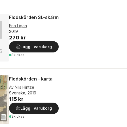
Flodskörden SL-skärm
Fria Ligan
2019
270 kr
Lägg i varukorg
Skickas
Flodskörden - karta
Av
Nils Hintze
Svenska, 2019
115 kr
Lägg i varukorg
Skickas