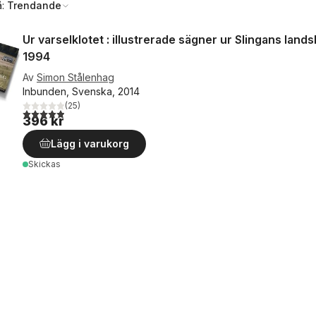
å:
Trendande
Ur varselklotet : illustrerade sägner ur Slingans land
1994
Av
Simon Stålenhag
Inbunden, Svenska, 2014
(
25
)
4,9
utav 5 stjärnor. Totalt antal röster:
396 kr
Lägg i varukorg
Skickas