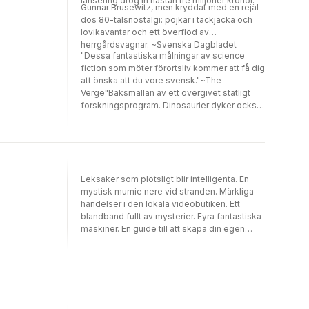
lansering drog in nästan tre miljoner kronor.
Gunnar Brusewitz, men kryddat med en rejäl
dos 80-talsnostalgi: pojkar i täckjacka och
lovikavantar och ett överflöd av
herrgårdsvagnar. ~Svenska Dagbladet
"Dessa fantastiska målningar av science
fiction som möter förortsliv kommer att få dig
att önska att du vore svensk."~The
Verge"Baksmällan av ett övergivet statligt
forskningsprogram. Dinosaurier dyker också
upp i detta tysta krig mellan olika
världar."~The Guardian
Leksaker som plötsligt blir intelligenta. En
mystisk mumie nere vid stranden. Märkliga
händelser i den lokala videobutiken. Ett
blandband fullt av mysterier. Fyra fantastiska
maskiner. En guide till att skapa din egen
spelmiljö. Allt detta och mer återfinns i denna
första modul till det flerfaldigt prisbelönade
Ur varselklotet - rollspelet. Den här boken
innehåller: *Våra vänner maskinerna. Ett
mysterium där en lansering av en ny typ av
actionleksaker tar en märklig vändning. *I