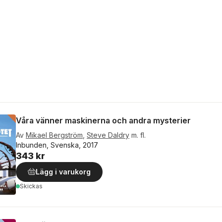
Våra vänner maskinerna och andra mysterier
Av
Mikael Bergström
,
Steve Daldry
m. fl.
Inbunden, Svenska, 2017
343 kr
Lägg i varukorg
Skickas