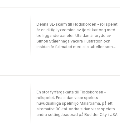
Denna SL-skärm till Flodskörden - rollspelet
är en riktig lyxversion av tjock kartong med
tre liggande paneler. Utsidan är prydd av
Simon Stålenhags vackra illustration och
insidan är fullmatad med alla tabeller som
spelledaren behöver.
En stor fyrfärgskarta till Flodskörden -
rollspelet. Ena sidan visar spelets
huvudsakliga spelmiljö Mälaröarna, på ett
alternativt 90-tal. Andra sidan visar spelets
andra setting, baserad på Boulder City i USA.