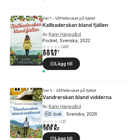
Del 1 - Våffelbruket på fjället
Kallbaderskan bland fjällen
Av
Karin Härjegård
Pocket, Svenska, 2022
(
48
)
4,4
utav 5 stjärnor. Totalt antal röster:
99 kr
Lägg till
Del 5 - Våffelbruket på fjället
Vandrerskan bland vidderna
Av
Karin Härjegård
E-bok
Svenska
, 
2026
(
2
)
4,0
utav 5 stjärnor. Totalt antal röster:
169 kr
Lägg till