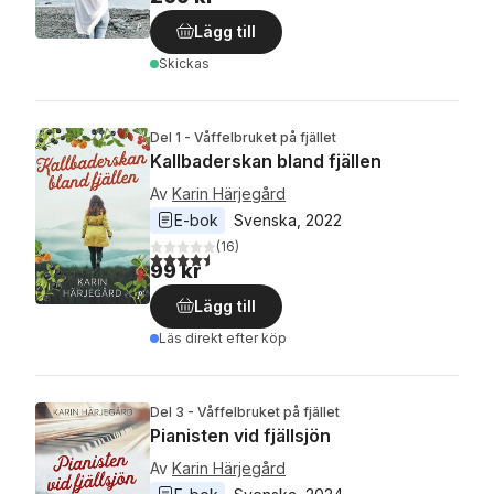
Lägg till
Skickas
Del 1 - Våffelbruket på fjället
Kallbaderskan bland fjällen
Av
Karin Härjegård
E-bok
Svenska
, 
2022
(
16
)
4,5
utav 5 stjärnor. Totalt antal röster:
99 kr
Lägg till
Läs direkt efter köp
Del 3 - Våffelbruket på fjället
Pianisten vid fjällsjön
Av
Karin Härjegård