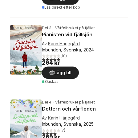
Läs direkt efter köp
Del 3 - Våffelbruket på fjället
Pianisten vid fjällsjön
Av
Karin Härjegård
Inbunden, Svenska, 2024
(
10
)
5,0
utav 5 stjärnor. Totalt antal röster:
264 kr
Lägg till
Skickas
Del 4 - Våffelbruket på fjället
Dottern och vårfloden
Av
Karin Härjegård
Inbunden, Svenska, 2025
(
7
)
4,0
utav 5 stjärnor. Totalt antal röster:
269 kr