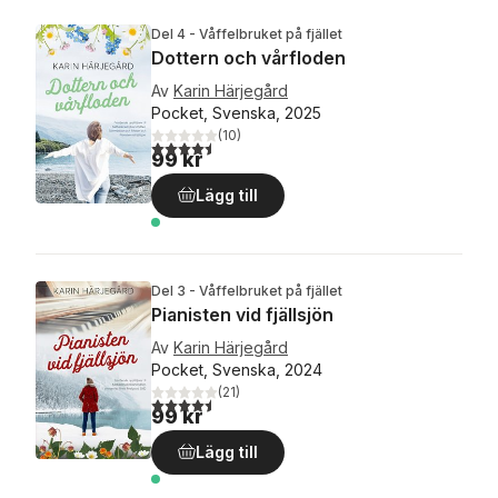
Del 4 - Våffelbruket på fjället
Dottern och vårfloden
Av
Karin Härjegård
Pocket, Svenska, 2025
(
10
)
4,5
utav 5 stjärnor. Totalt antal röster:
99 kr
Lägg till
Del 3 - Våffelbruket på fjället
Pianisten vid fjällsjön
Av
Karin Härjegård
Pocket, Svenska, 2024
(
21
)
4,5
utav 5 stjärnor. Totalt antal röster:
99 kr
Lägg till