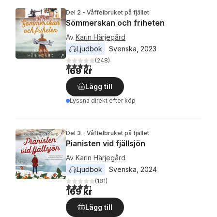
Del 2 - Våffelbruket på fjället
Sömmerskan och friheten
Av
Karin Härjegård
Ljudbok
Svenska
, 
2023
(
248
)
4,3
utav 5 stjärnor. Totalt antal röster:
169 kr
Lägg till
Lyssna direkt efter köp
Del 3 - Våffelbruket på fjället
Pianisten vid fjällsjön
Av
Karin Härjegård
Ljudbok
Svenska
, 
2024
(
181
)
4,3
utav 5 stjärnor. Totalt antal röster:
169 kr
Lägg till