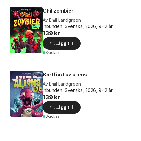
Chilizombier
Av
Emil Landgreen
Inbunden, Svenska, 2026, 9-12 år
139 kr
Lägg till
Skickas
Bortförd av aliens
Av
Emil Landgreen
Inbunden, Svenska, 2026, 9-12 år
139 kr
Lägg till
Skickas