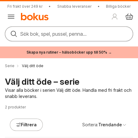
Fri frakt över 249 kr
•
Snabba leveranser
•
Billiga böcker
Sök bok, spel, pussel, penna...
Skapa nya rutiner – hälsoböcker upp till 50% →
Serie
Välj ditt öde
Välj ditt öde – serie
Visar alla böcker i serien Välj ditt öde. Handla med fri frakt och
snabb leverans.
2
produkter
Filtrera
Sortera:
Trendande