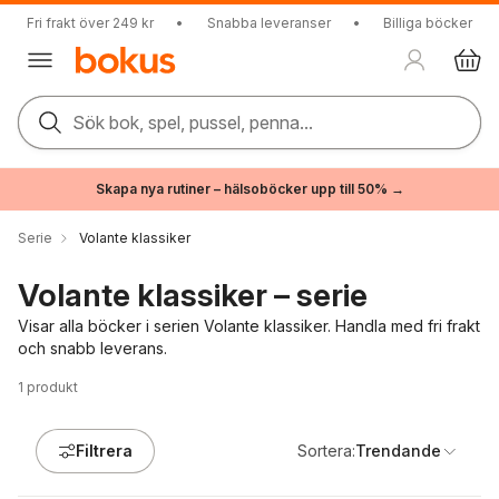
Fri frakt över 249 kr
•
Snabba leveranser
•
Billiga böcker
Sök bok, spel, pussel, penna...
Skapa nya rutiner – hälsoböcker upp till 50% →
Serie
Volante klassiker
Volante klassiker – serie
Visar alla böcker i serien Volante klassiker. Handla med fri frakt
och snabb leverans.
1
produkt
Filtrera
Sortera:
Trendande