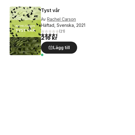
Tyst vår
Av
Rachel Carson
Häftad, Svenska, 2021
(
21
)
4,5
utav 5 stjärnor. Totalt antal röster:
216 kr
Lägg till