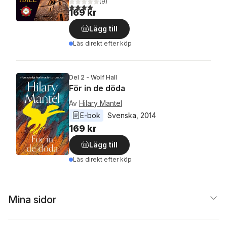
(
9
)
4,0
utav 5 stjärnor. Totalt antal röster:
169 kr
Lägg till
Läs direkt efter köp
Del 2 - Wolf Hall
För in de döda
Av
Hilary Mantel
E-bok
Svenska
, 
2014
169 kr
Lägg till
Läs direkt efter köp
Mina sidor