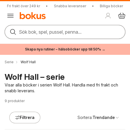
Fri frakt över 249 kr
•
Snabba leveranser
•
Billiga böcker
Sök bok, spel, pussel, penna...
Skapa nya rutiner – hälsoböcker upp till 50% →
Serie
Wolf Hall
Wolf Hall – serie
Visar alla böcker i serien Wolf Hall. Handla med fri frakt och
snabb leverans.
9
produkter
Filtrera
Sortera:
Trendande