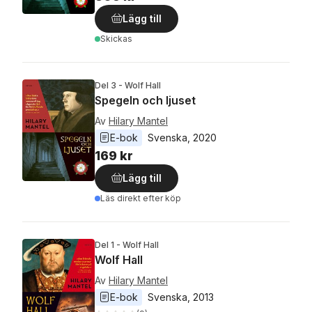
Lägg till
Skickas
Del 3 - Wolf Hall
Spegeln och ljuset
Av
Hilary Mantel
E-bok
Svenska
, 
2020
169 kr
Lägg till
Läs direkt efter köp
Del 1 - Wolf Hall
Wolf Hall
Av
Hilary Mantel
E-bok
Svenska
, 
2013