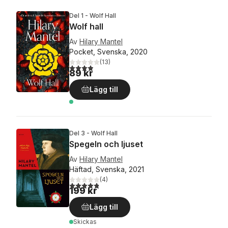
Del 1 - Wolf Hall
Wolf hall
Av
Hilary Mantel
Pocket, Svenska, 2020
(
13
)
3,9
utav 5 stjärnor. Totalt antal röster:
89 kr
Lägg till
Del 3 - Wolf Hall
Spegeln och ljuset
Av
Hilary Mantel
Häftad, Svenska, 2021
(
4
)
4,8
utav 5 stjärnor. Totalt antal röster:
199 kr
Lägg till
Skickas