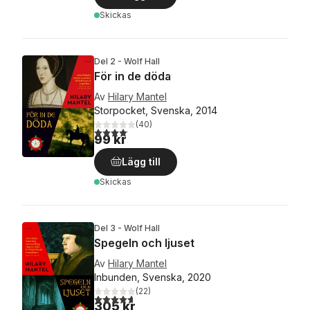
Skickas
Del 2 - Wolf Hall
För in de döda
Av
Hilary Mantel
Storpocket, Svenska, 2014
(
40
)
4,1
utav 5 stjärnor. Totalt antal röster:
99 kr
Lägg till
Skickas
Del 3 - Wolf Hall
Spegeln och ljuset
Av
Hilary Mantel
Inbunden, Svenska, 2020
(
22
)
4,7
utav 5 stjärnor. Totalt antal röster:
305 kr