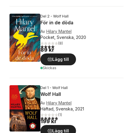
Del 2 - Wolf Hall
För in de döda
Av
Hilary Mantel
Pocket, Svenska, 2020
(
8
)
4,0
utav 5 stjärnor. Totalt antal röster:
89 kr
Lägg till
Skickas
Del 1 - Wolf Hall
Wolf Hall
Av
Hilary Mantel
Häftad, Svenska, 2021
(
1
)
5,0
utav 5 stjärnor. Totalt antal röster:
199 kr
Lägg till