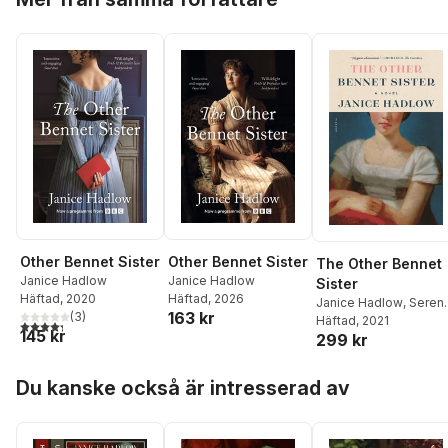
Other Bennet Sister
Other Bennet Sister
The Other Bennet
Janice Hadlow
Janice Hadlow
Sister
Häftad
, 2020
Häftad
, 2026
Janice Hadlow
,
Seren
163 kr
(
3
)
Jones
Häftad
, 2021
4,3
utav 5 stjärnor. Totalt antal röster:
145 kr
299 kr
Hoppa över listan
Du kanske också är intresserad av