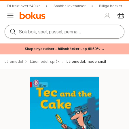
Fri frakt över 249 kr
•
Snabba leveranser
•
Billiga böcker
Sök bok, spel, pussel, penna...
Skapa nya rutiner – hälsoböcker upp till 50% →
Läromedel
Läromedel: språk
Läromedel: modersmål