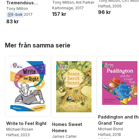
Tony Mitton
,
Cliff Moo
Tremendous
Tony Mitton
,
Ant Parker
Häftad
, 2005
Kartonnage
, 2017
Tractors
Tony Mitton
96 kr
157 kr
E-bok
2017
83 kr
Hoppa över listan
Mer från samma serie
Paddington and th
Grand Tour
Write to Feel Right
Homes Sweet
Michael Bond
Michael Rosen
Homes
Häftad
, 2018
Häftad
, 2023
James Carter