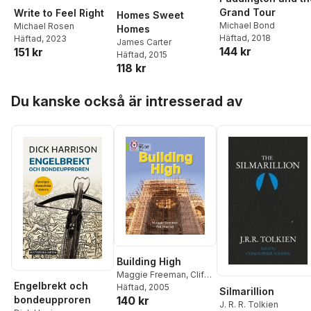
Grand Tour
Write to Feel Right
Homes Sweet
Michael Bond
Michael Rosen
Homes
Häftad
, 2018
Häftad
, 2023
James Carter
144 kr
151 kr
Häftad
, 2015
118 kr
Hoppa över listan
Du kanske också är intresserad av
Building High
Maggie Freeman
,
Cliff
Engelbrekt och
Moon
Häftad
, 2005
Silmarillion
140 kr
bondeupproren
J. R. R. Tolkien