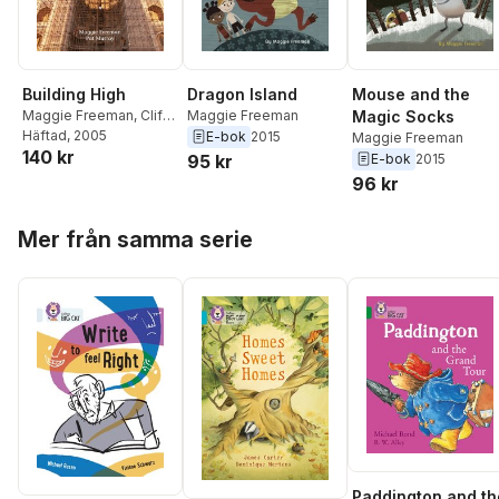
Dragon Island
Mouse and the
Building High
Maggie Freeman
Magic Socks
Maggie Freeman
,
Cliff
Moon
Häftad
, 2005
E-bok
2015
Maggie Freeman
140 kr
95 kr
E-bok
2015
96 kr
Hoppa över listan
Mer från samma serie
Paddington and th