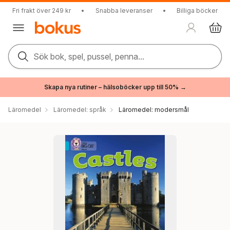
Fri frakt över 249 kr
•
Snabba leveranser
•
Billiga böcker
Sök bok, spel, pussel, penna...
Skapa nya rutiner – hälsoböcker upp till 50% →
Läromedel
Läromedel: språk
Läromedel: modersmål