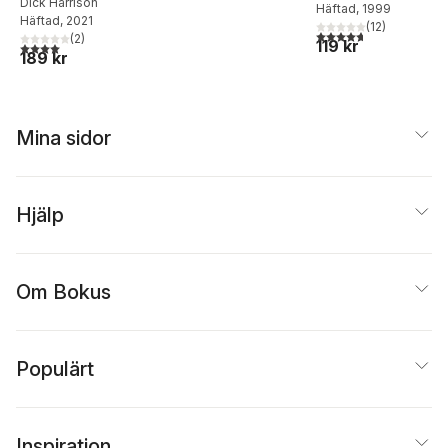
Dick Harrison
Häftad
, 1999
Häftad
, 2021
(
12
)
4,7
utav 5 stjärnor. Tota
(
2
)
119 kr
4,0
utav 5 stjärnor. Totalt antal röster:
189 kr
Mina sidor
Hjälp
Om Bokus
Populärt
Inspiration