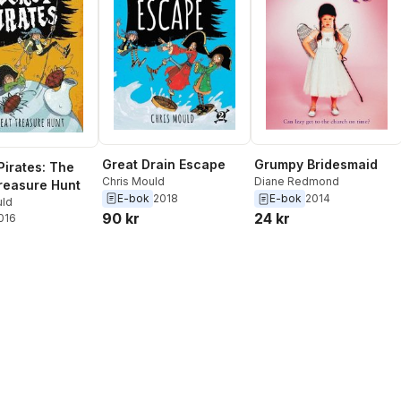
Great Drain Escape
Grumpy Bridesmaid
Pirates: The
Chris Mould
Diane Redmond
reasure Hunt
E-bok
2018
E-bok
2014
uld
90 kr
24 kr
2016