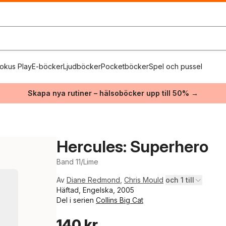
okus Play
E-böcker
Ljudböcker
Pocketböcker
Spel och pussel
Skapa nya rutiner – hälsoböcker upp till 50% →
Hercules: Superhero
Band 11/Lime
Av
Diane Redmond
,
Chris Mould
och 1 till
Häftad, Engelska, 2005
Del i serien
Collins Big Cat
140 kr