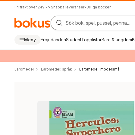
Fri frakt över 249 kr
•
Snabba leveranser
•
Billiga böcker
Sök bok, spel, pussel, penna...
Meny
Erbjudanden
Student
Topplistor
Barn & ungdom
B
Läromedel
Läromedel: språk
Läromedel: modersmål