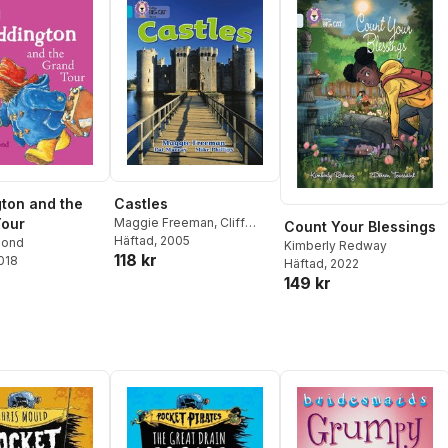
ton and the
Castles
Tour
Maggie Freeman
,
Cliff
Count Your Blessings
Moon
Häftad
, 2005
Bond
Kimberly Redway
118 kr
2018
Häftad
, 2022
149 kr