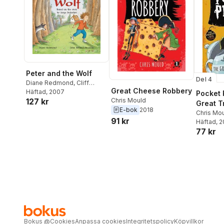
Peter and the Wolf
Del 4
Diane Redmond
,
Cliff
Great Cheese Robbery
Moon
Häftad
, 2007
Pocket 
Chris Mould
127 kr
Great T
E-bok
2018
Chris Mo
91 kr
Häftad
, 
77 kr
Bokus
@
Cookies
Anpassa cookies
Integritetspolicy
Köpvillkor