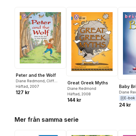
Peter and the Wolf
Diane Redmond
,
Cliff
Great Greek Myths
Baby Br
Moon
Häftad
, 2007
Diane Redmond
127 kr
Diane R
Häftad
, 2008
E-bok
144 kr
24 kr
Hoppa över listan
Mer från samma serie