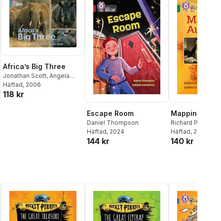
Africa’s Big Three
Jonathan Scott
,
Angela
Scott
Häftad
,
Cliff Moon
, 2006
118 kr
Escape Room
Mapping Austr
Daniel Thompson
Richard Platt
Häftad
, 2024
Häftad
, 2016
144 kr
140 kr