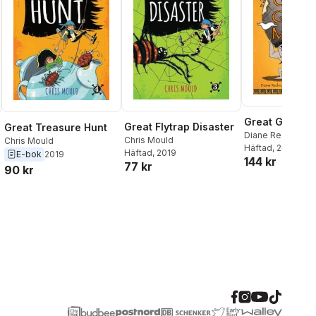
Great Greek 
Great Flytrap Disaster
Great Treasure Hunt
Diane Redmond
Chris Mould
Chris Mould
Häftad
, 2008
Häftad
, 2019
E-bok
2019
144 kr
77 kr
90 kr