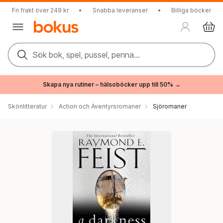
Fri frakt över 249 kr
•
Snabba leveranser
•
Billiga böcker
Sök bok, spel, pussel, penna...
Skapa nya rutiner – hälsoböcker upp till 50% →
Skönlitteratur
Action och Äventyrsromaner
Sjöromaner