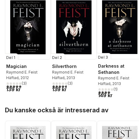
Del 3
Del 2
Del 1
Darkness at
Silverthorn
Magician
Sethanon
Raymond E. Feist
Raymond E. Feist
Häftad
, 2013
Häftad
, 2012
Raymond E. Feist
(
3
)
(
3
)
Häftad
, 2013
4,7
utav 5 stjärnor. Totalt antal röster:
5,0
utav 5 stjärnor. Totalt antal röster:
139 kr
139 kr
(
1
)
4,0
utav 5 stjärnor. Tota
149 kr
Hoppa över listan
Du kanske också är intresserad av