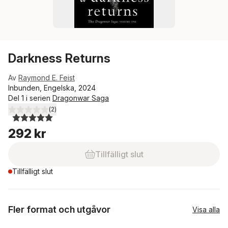
Darkness Returns
Av
Raymond E. Feist
Inbunden, Engelska, 2024
Del 1 i serien
Dragonwar Saga
(
2
)
5,0
utav 5 stjärnor. Totalt antal röster:
292 kr
Tillfälligt slut
Tillfälligt slut
Fler format och utgåvor
Visa alla