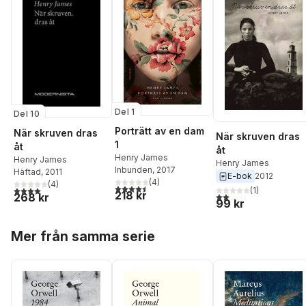
Del 1
Del 10
Porträtt av en dam
När skruven dras
När skruven dras
1
åt
åt
Henry James
Henry James
Henry James
Inbunden
, 2017
Häftad
, 2011
E-bok
2012
(
4
)
(
4
)
4,5
utav 5 stjärnor. Totalt antal röster:
4,0
utav 5 stjärnor. Totalt antal röster:
(
1
)
218 kr
2,0
utav 5 stjärnor. Tota
268 kr
99 kr
Hoppa över listan
Mer från samma serie