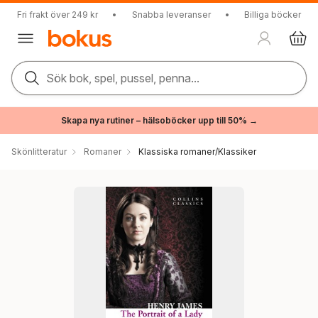
Fri frakt över 249 kr
•
Snabba leveranser
•
Billiga böcker
Sök bok, spel, pussel, penna...
Skapa nya rutiner – hälsoböcker upp till 50% →
Skönlitteratur
Romaner
Klassiska romaner/Klassiker