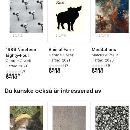
1984 Nineteen
Animal Farm
Meditations
Eighty-Four
George Orwell
Marcus Aurelius
Häftad
, 2021
Häftad
, 2020
George Orwell
(
3
)
(
1
)
Häftad
, 2021
4,3
utav 5 stjärnor. Totalt antal röster:
4,0
utav 5 stjärnor. Tota
64 kr
64 kr
(
3
)
5,0
utav 5 stjärnor. Totalt antal röster:
64 kr
Hoppa över listan
Du kanske också är intresserad av