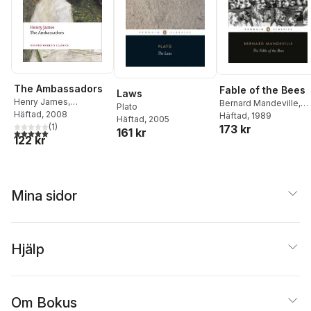
The Ambassadors
Fable of the Bees
Laws
Henry James
,
Bernard Mandeville
,
Plato
Christopher Butler
Häftad
, 2008
Phillip Harth
Häftad
, 1989
Häftad
, 2005
(
1
)
173 kr
161 kr
5,0
utav 5 stjärnor. Totalt antal röster:
122 kr
Mina sidor
Hjälp
Om Bokus