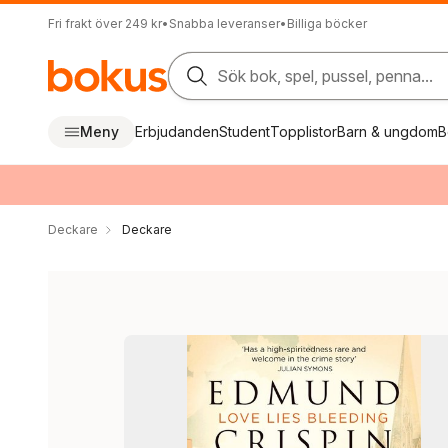
Fri frakt över 249 kr
•
Snabba leveranser
•
Billiga böcker
Sök bok, spel, pussel, penna...
Meny
Erbjudanden
Student
Topplistor
Barn & ungdom
B
Deckare
Deckare