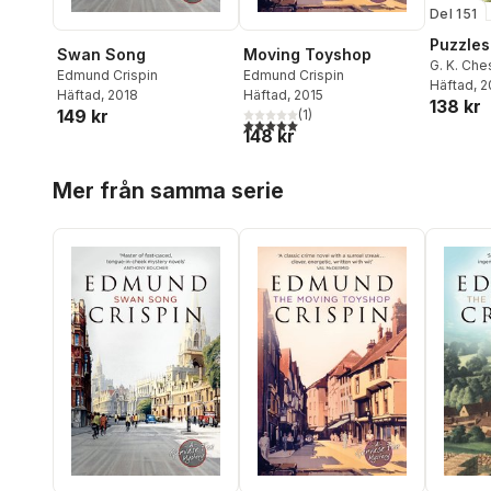
Del 151
Puzzles
Swan Song
Moving Toyshop
G. K. Che
Edmund Crispin
Edmund Crispin
Gilbert
Häftad
,
, 
J
Häftad
, 2018
Häftad
, 2015
138 kr
Bailey
,
Cy
149 kr
(
1
)
5,0
utav 5 stjärnor. Totalt antal röster:
Crispin
,
J
148 kr
Lovesey
Martin E
Hoppa över listan
Mer från samma serie