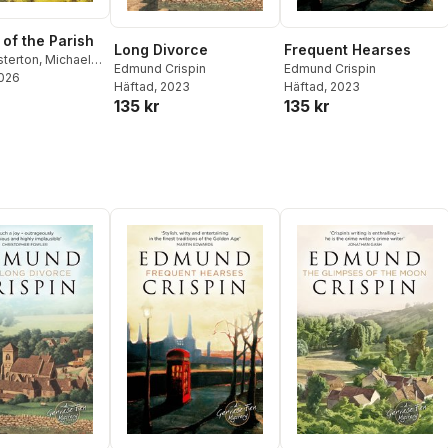
 of the Parish
Long Divorce
Frequent Hearses
sterton
,
Michael
Edmund Crispin
Edmund Crispin
2026
oyce Porter
,
H. C.
Häftad
, 2023
Häftad
, 2023
ril Hare
,
Edmund
135 kr
135 kr
. S. Fletcher
,
Peter
,
Catherine Aird
,
dwards