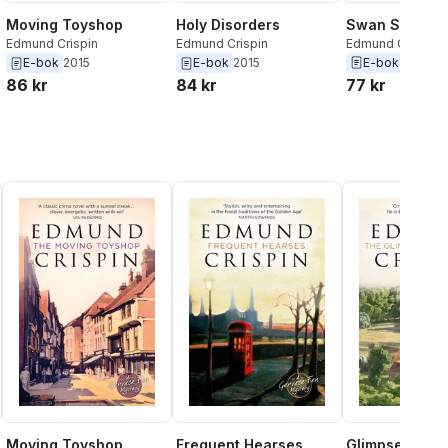
Swan Song
Moving Toyshop
Holy Disorders
Edmund Crispin
Edmund Crispin
Edmund Crispin
E-bok
2018
E-bok
2015
E-bok
2015
77 kr
86 kr
84 kr
Moving Toyshop
Frequent Hearses
Glimpses of t