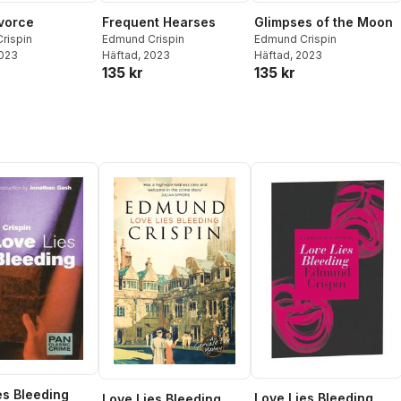
vorce
Frequent Hearses
Glimpses of the Moon
rispin
Edmund Crispin
Edmund Crispin
2023
Häftad
, 2023
Häftad
, 2023
135 kr
135 kr
es Bleeding
Love Lies Bleeding
Love Lies Bleeding