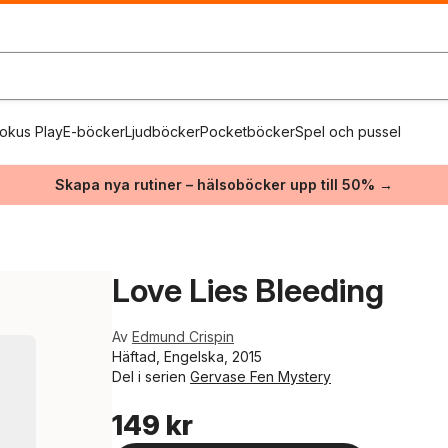
okus Play
E-böcker
Ljudböcker
Pocketböcker
Spel och pussel
Skapa nya rutiner – hälsoböcker upp till 50% →
Love Lies Bleeding
Av
Edmund Crispin
Häftad, Engelska, 2015
Del i serien
Gervase Fen Mystery
149 kr