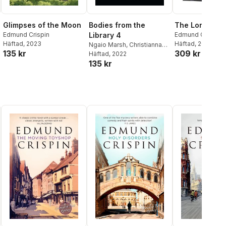
Glimpses of the Moon
Bodies from the
The Long Div
Edmund Crispin
Library 4
Edmund Crispin
Häftad
, 2023
Häftad
, 2023
Ngaio Marsh
,
Christianna
135 kr
309 kr
Brand
Häftad
,
Edmund Crispin
, 2022
,
135 kr
Tony Medawar