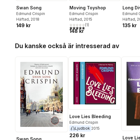
Swan Song
Moving Toyshop
Long Di
Edmund Crispin
Edmund Crispin
Edmund C
Häftad
, 2018
Häftad
, 2015
Häftad
, 
149 kr
135 kr
(
1
)
5,0
utav 5 stjärnor. Totalt antal röster:
148 kr
Hoppa över listan
Du kanske också är intresserad av
Love Lies Bleeding
Edmund Crispin
Ljudbok
2015
226 kr
Love Li
Swan Song