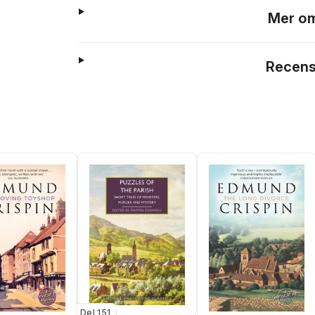
Mer om
Recens
Del 151