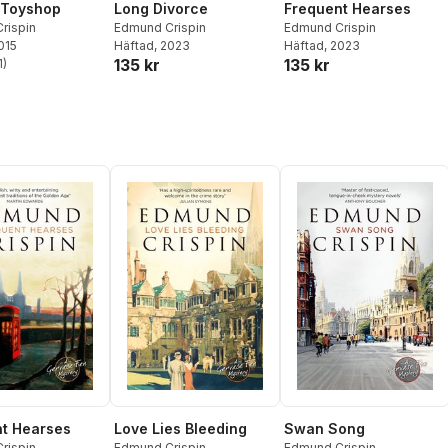
 Toyshop
Long Divorce
Frequent Hearses
rispin
Edmund Crispin
Edmund Crispin
2015
Häftad
, 2023
Häftad
, 2023
135 kr
135 kr
1
)
stjärnor. Totalt antal röster:
t Hearses
Love Lies Bleeding
Swan Song
rispin
Edmund Crispin
Edmund Crispin