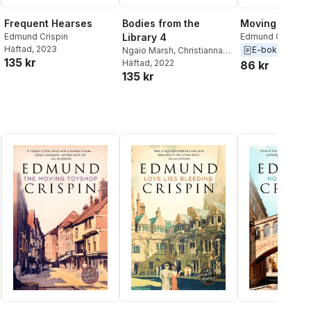
Frequent Hearses
Bodies from the
Moving Toysh
Edmund Crispin
Library 4
Edmund Crispin
Häftad
, 2023
E-bok
2015
Ngaio Marsh
,
Christianna
135 kr
Brand
Häftad
,
Edmund Crispin
, 2022
,
86 kr
135 kr
Tony Medawar