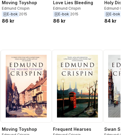
Moving Toyshop
Love Lies Bleeding
Holy Disorder
Edmund Crispin
Edmund Crispin
Edmund Crispin
E-bok
2015
E-bok
2015
E-bok
2015
86 kr
86 kr
84 kr
Moving Toyshop
Frequent Hearses
Swan Song
Edmund Crispin
Edmund Crispin
Edmund Crispin