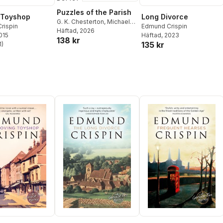
Puzzles of the Parish
 Toyshop
Long Divorce
G. K. Chesterton
,
Michael
rispin
Edmund Crispin
Gilbert
Häftad
,
, 2026
Joyce Porter
,
H. C.
2015
Häftad
, 2023
138 kr
Bailey
,
Cyril Hare
,
Edmund
135 kr
1
)
stjärnor. Totalt antal röster:
Crispin
,
J. S. Fletcher
,
Peter
Lovesey
,
Catherine Aird
,
Martin Edwards