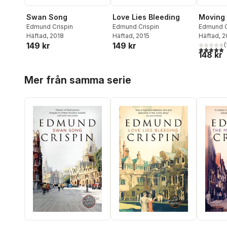
Swan Song
Love Lies Bleeding
Moving
Edmund Crispin
Edmund Crispin
Edmund C
Häftad
, 2018
Häftad
, 2015
Häftad
, 
149 kr
149 kr
(
5,0
utav 5 
148 kr
Hoppa över listan
Mer från samma serie