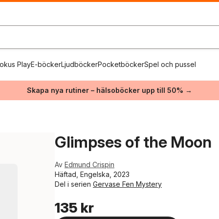
okus Play
E-böcker
Ljudböcker
Pocketböcker
Spel och pussel
Skapa nya rutiner – hälsoböcker upp till 50% →
Glimpses of the Moon
Av
Edmund Crispin
Häftad, Engelska, 2023
Del i serien
Gervase Fen Mystery
135 kr