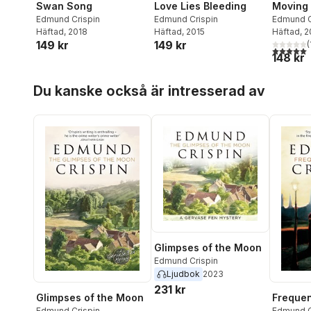
Swan Song
Love Lies Bleeding
Moving
Edmund Crispin
Edmund Crispin
Edmund C
Häftad
, 2018
Häftad
, 2015
Häftad
, 
149 kr
149 kr
(
5,0
utav 5 
148 kr
Hoppa över listan
Du kanske också är intresserad av
Glimpses of the Moon
Edmund Crispin
Ljudbok
2023
231 kr
Glimpses of the Moon
Frequen
Edmund Crispin
Edmund C