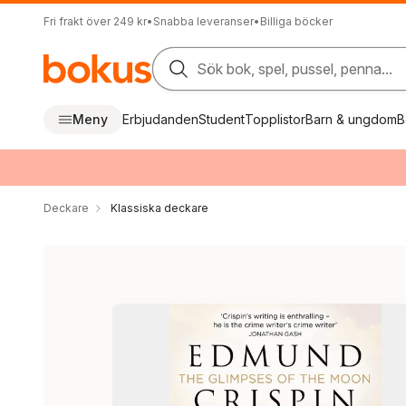
Fri frakt över 249 kr
•
Snabba leveranser
•
Billiga böcker
Sök bok, spel, pussel, penna...
Meny
Erbjudanden
Student
Topplistor
Barn & ungdom
B
Deckare
Klassiska deckare