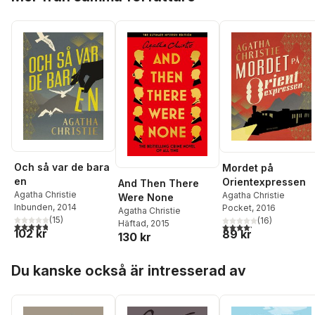
Och så var de bara
Mordet på
en
Orientexpressen
And Then There
Agatha Christie
Agatha Christie
Were None
Inbunden
, 2014
Pocket
, 2016
Agatha Christie
(
15
)
(
16
)
Häftad
, 2015
4,8
utav 5 stjärnor. Totalt antal röster:
4,2
utav 5 stjärnor. Tota
102 kr
89 kr
130 kr
Hoppa över listan
Du kanske också är intresserad av