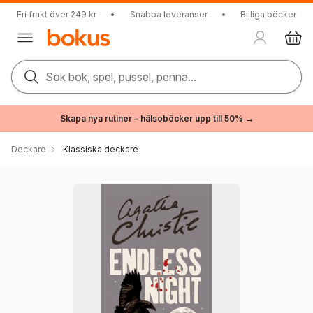
Fri frakt över 249 kr
•
Snabba leveranser
•
Billiga böcker
Sök bok, spel, pussel, penna...
Skapa nya rutiner – hälsoböcker upp till 50% →
Deckare
Klassiska deckare