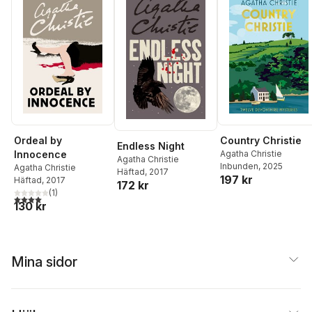
Ordeal by
Country Christie
Endless Night
Innocence
Agatha Christie
Agatha Christie
Inbunden
, 2025
Agatha Christie
Häftad
, 2017
197 kr
Häftad
, 2017
172 kr
(
1
)
4,0
utav 5 stjärnor. Totalt antal röster:
130 kr
Mina sidor