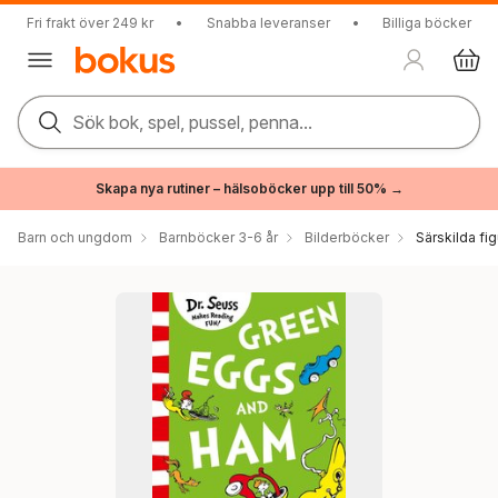
Fri frakt över 249 kr
•
Snabba leveranser
•
Billiga böcker
Sök bok, spel, pussel, penna...
Skapa nya rutiner – hälsoböcker upp till 50% →
Barn och ungdom
Barnböcker 3-6 år
Bilderböcker
Särskilda fig