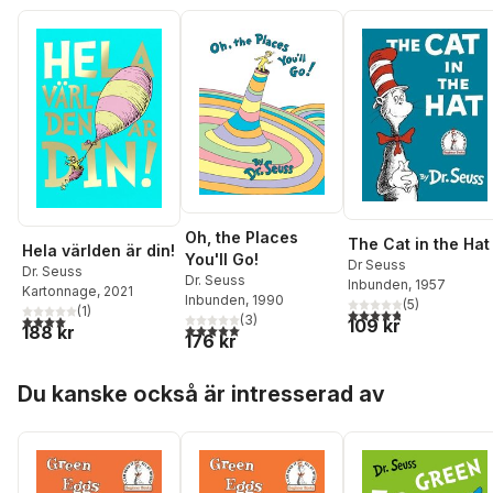
Oh, the Places
The Cat in the Hat
Hela världen är din!
You'll Go!
Dr Seuss
Dr. Seuss
Dr. Seuss
Inbunden
, 1957
Kartonnage
, 2021
Inbunden
, 1990
(
5
)
(
1
)
4,8
utav 5 stjärnor. Tota
4,0
utav 5 stjärnor. Totalt antal röster:
(
3
)
109 kr
5,0
utav 5 stjärnor. Totalt antal röster:
188 kr
176 kr
Hoppa över listan
Du kanske också är intresserad av