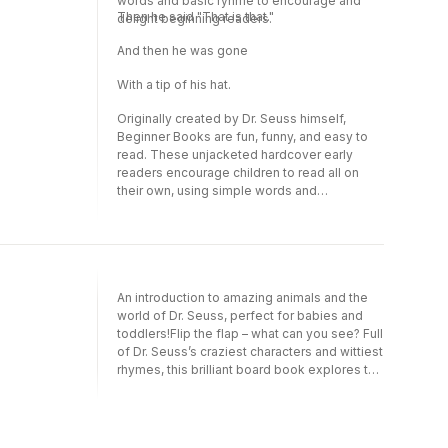
words and basic ryhme to encourage and
Then he said "That is that."
delight beginning readers.
And then he was gone
With a tip of his hat.
Originally created by Dr. Seuss himself,
Beginner Books are fun, funny, and easy to
read. These unjacketed hardcover early
readers encourage children to read all on
their own, using simple words and
illustrations. Smaller than the classic large
format Seuss picture books like The
Lorax and Oh, The Places You'll Go!, these
portable packages are perfect for practicing
readers ages 3-7, and lucky parents too!
An introduction to amazing animals and the
world of Dr. Seuss, perfect for babies and
toddlers!Flip the flap – what can you see? Full
of Dr. Seuss’s craziest characters and wittiest
rhymes, this brilliant board book explores the
world of amazing animals.Bright, vibrant and
with interactive flaps throughout, the Flip-
the-Flap books are brilliantly designed for
introducing early concepts to babies and