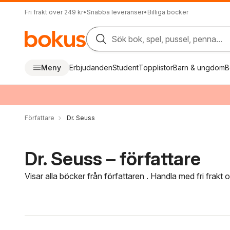
Fri frakt över 249 kr
•
Snabba leveranser
•
Billiga böcker
Sök bok, spel, pussel, penna...
Meny
Erbjudanden
Student
Topplistor
Barn & ungdom
B
Författare
Dr. Seuss
Dr. Seuss – författare
Visar alla böcker från författaren . Handla med fri frakt
Hoppa över filtreringsmeny