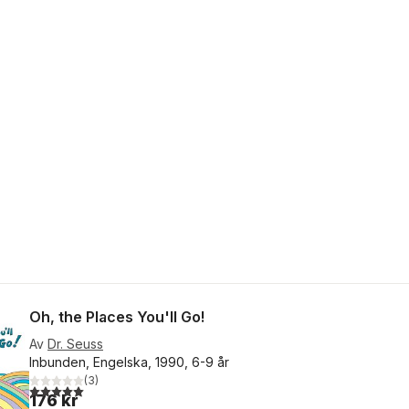
Oh, the Places You'll Go!
Av
Dr. Seuss
Inbunden, Engelska, 1990, 6-9 år
(
3
)
5,0
utav 5 stjärnor. Totalt antal röster:
176 kr