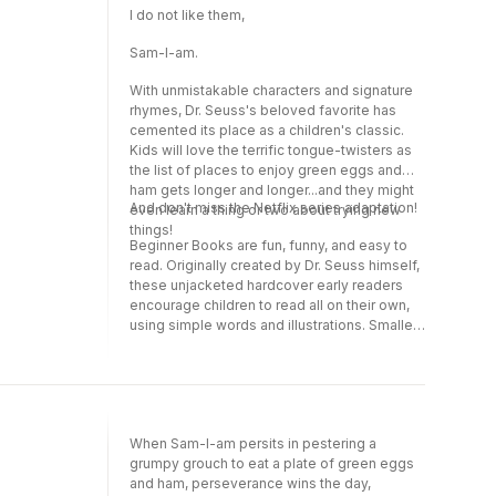
I do not like them,
Sam-I-am.
With unmistakable characters and signature
rhymes, Dr. Seuss's beloved favorite has
cemented its place as a children's classic.
Kids will love the terrific tongue-twisters as
the list of places to enjoy green eggs and
ham gets longer and longer...and they might
And don't miss the Netflix series adaptation!
even learn a thing or two about trying new
things!
Beginner Books are fun, funny, and easy to
read. Originally created by Dr. Seuss himself,
these unjacketed hardcover early readers
encourage children to read all on their own,
using simple words and illustrations. Smaller
than the classic large format Seuss picture
books like How the Grinch Stole
Christmas! and Happy Birthday to You!, these
portable packages are perfect for practicing
readers ages 3-7, and lucky parents too!
When Sam-I-am persits in pestering a
grumpy grouch to eat a plate of green eggs
and ham, perseverance wins the day,