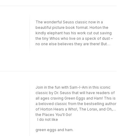
toddlers and offer a perfect first step into
the wonderfully wacky world of Dr. Seuss.
The wonderful Seuss classic now in a
beautiful picture book format. Horton the
kindly elephant has his work cut out saving
the tiny Whos who live on a speck of dust –
no one else believes they are there! But
Horton eventually convinces everyone that,
‘a person’s a person, no matter how small’!‘A
person’s a person, no matter how
small..’Horton the elephant sets out to save
the inhabitants of a speck of dust, in this
classic and hilarious tale about friendship
and respect, from the inimitable Dr.
Join in the fun with Sam-I-Am in this iconic
Seuss.With his unique combination of
classic by Dr. Seuss that will have readers of
hilarious stories, zany pictures and riotous
all ages craving Green Eggs and Ham! This is
rhymes, Dr Seuss has been delighting young
a beloved classic from the bestselling author
children and helping them learn to read for
of Horton Hears a Who!, The Lorax, and Oh,
over fifty years. Creator of the wonderfully
the Places You'll Go!
anarchic Cat in the Hat, and ranked among
I do not like
the UK’s top ten favourite children’s authors,
Dr. Seuss is a global best-seller, with over
green eggs and ham.
half a billion books sold worldwide.