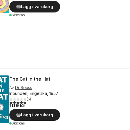
Lägg i varukorg
Skickas
The Cat in the Hat
Av
Dr Seuss
Inbunden, Engelska, 1957
(
5
)
4,8
utav 5 stjärnor. Totalt antal röster:
109 kr
Lägg i varukorg
Skickas