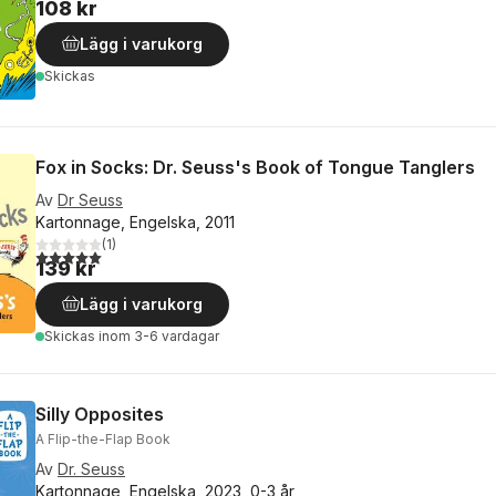
108 kr
Lägg i varukorg
Skickas
Fox in Socks: Dr. Seuss's Book of Tongue Tanglers
Av
Dr Seuss
Kartonnage, Engelska, 2011
(
1
)
5,0
utav 5 stjärnor. Totalt antal röster:
139 kr
Lägg i varukorg
Skickas
inom 3-6 vardagar
Silly Opposites
A Flip-the-Flap Book
Av
Dr. Seuss
Kartonnage, Engelska, 2023, 0-3 år