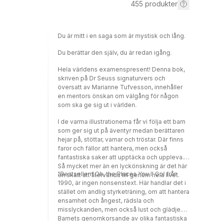
455
produkter
Du är mitt i en saga som är mystisk och lång.
Du berättar den själv, du är redan igång.
Hela världens examenspresent! Denna bok,
skriven på Dr Seuss signaturvers och
översatt av Marianne Tufvesson, innehåller
en mentors önskan om välgång för någon
som ska ge sig ut i världen.
I de varma illustrationerna får vi följa ett barn
som ger sig ut på äventyr medan berättaren
hejar på, stöttar, varnar och tröstar. Där finns
faror och fällor att hantera, men också
fantastiska saker att upptäcka och uppleva.
Så mycket mer än en lyckönskning är det här
"Bestsellern Oh, the Places You ll Go! från
en skatt att återvända till genom hela livet.
1990, är ingen nonsenstext. Här handlar det i
stället om andlig styrketräning, om att hantera
ensamhet och ångest, rädsla och
misslyckanden, men också lust och glädje.
Barnets genomkorsande av olika fantastiska