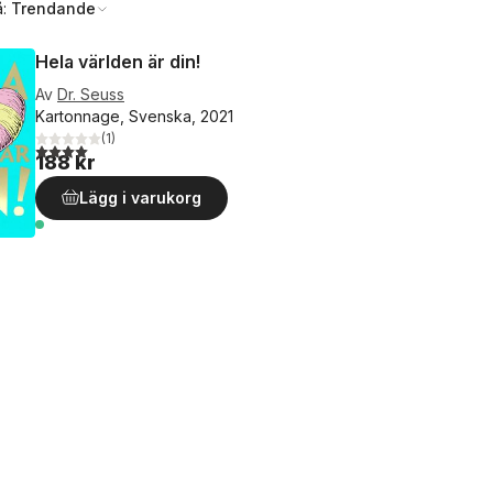
å:
Trendande
Hela världen är din!
Av
Dr. Seuss
Kartonnage, Svenska, 2021
(
1
)
4,0
utav 5 stjärnor. Totalt antal röster:
188 kr
Lägg i varukorg