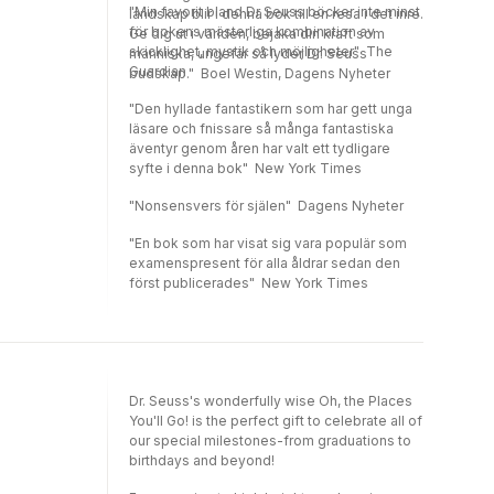
"Min favorit bland Dr Seuss böcker inte minst
landskap blir i denna bok till en resa i det inre.
för bokens mästerliga kombination av
Ge dig ut i världen, bejaka din kraft som
skicklighet, mystik och möjligheter" The
människa, ungefär så lyder Dr. Seuss
Guardian
budskap." Boel Westin, Dagens Nyheter
"Den hyllade fantastikern som har gett unga
läsare och fnissare så många fantastiska
äventyr genom åren har valt ett tydligare
syfte i denna bok" New York Times
"Nonsensvers för själen" Dagens Nyheter
"En bok som har visat sig vara populär som
examenspresent för alla åldrar sedan den
först publicerades" New York Times
Dr. Seuss's wonderfully wise Oh, the Places
You'll Go! is the perfect gift to celebrate all of
our special milestones-from graduations to
birthdays and beyond!