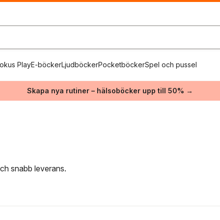
okus Play
E-böcker
Ljudböcker
Pocketböcker
Spel och pussel
Skapa nya rutiner – hälsoböcker upp till 50% →
 och snabb leverans.