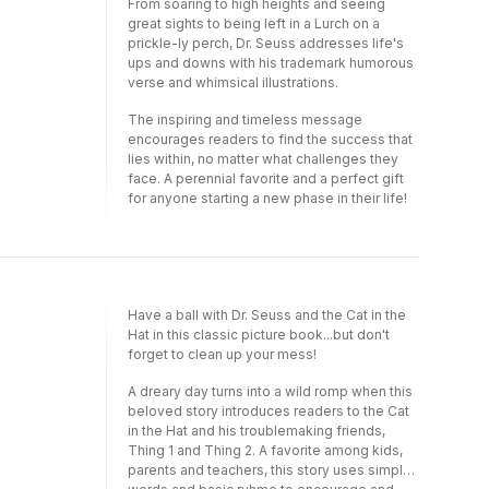
From soaring to high heights and seeing
great sights to being left in a Lurch on a
prickle-ly perch, Dr. Seuss addresses life's
ups and downs with his trademark humorous
verse and whimsical illustrations.
The inspiring and timeless message
encourages readers to find the success that
lies within, no matter what challenges they
face. A perennial favorite and a perfect gift
for anyone starting a new phase in their life!
Have a ball with Dr. Seuss and the Cat in the
Hat in this classic picture book...but don't
forget to clean up your mess!
A dreary day turns into a wild romp when this
beloved story introduces readers to the Cat
in the Hat and his troublemaking friends,
Thing 1 and Thing 2. A favorite among kids,
parents and teachers, this story uses simple