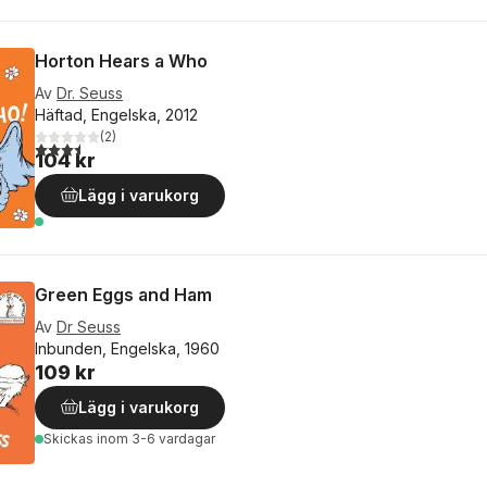
Horton Hears a Who
Av
Dr. Seuss
Häftad, Engelska, 2012
(
2
)
3,5
utav 5 stjärnor. Totalt antal röster:
104 kr
Lägg i varukorg
Green Eggs and Ham
Av
Dr Seuss
Inbunden, Engelska, 1960
109 kr
Lägg i varukorg
Skickas
inom 3-6 vardagar