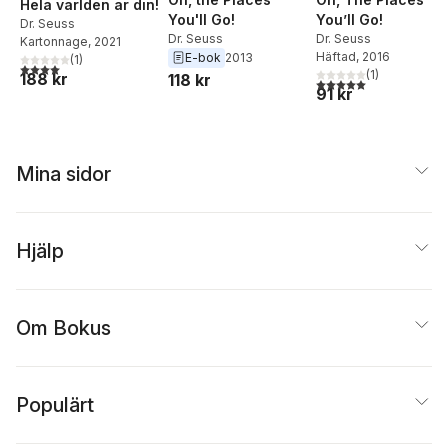
Hela världen är din!
You'll Go!
You’ll Go!
Dr. Seuss
Dr. Seuss
Dr. Seuss
Kartonnage
, 2021
Häftad
, 2016
E-bok
2013
(
1
)
4,0
utav 5 stjärnor. Totalt antal röster:
(
1
)
188 kr
118 kr
5,0
utav 5 stjärnor. Tota
91 kr
Mina sidor
Hjälp
Om Bokus
Populärt