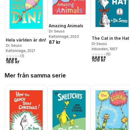
Amazing Animals
Dr. Seuss
Kartonnage
, 2023
The Cat in the Hat
Hela världen är din!
87 kr
Dr Seuss
Dr. Seuss
Inbunden
, 1957
Kartonnage
, 2021
(
5
)
(
1
)
4,8
utav 5 stjärnor. Tota
4,0
utav 5 stjärnor. Totalt antal röster:
109 kr
188 kr
Hoppa över listan
Mer från samma serie