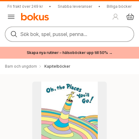
Fri frakt över 249 kr
•
Snabba leveranser
•
Billiga böcker
Sök bok, spel, pussel, penna...
Skapa nya rutiner – hälsoböcker upp till 50% →
Barn och ungdom
Kapitelböcker