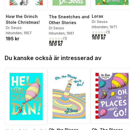
Lorax
How the Grinch
The Sneetches and
Dr. Seuss
Stole Christmas!
Other Stories
Inbunden
, 1971
Dr. Seuss
Dr Seuss
(
1
)
Inbunden
, 1957
Inbunden
, 1961
5,0
utav 5 stjärnor. Tota
169 kr
195 kr
(
1
)
5,0
utav 5 stjärnor. Totalt antal röster:
189 kr
Hoppa över listan
Du kanske också är intresserad av
Oh, the Places
Oh, The Places