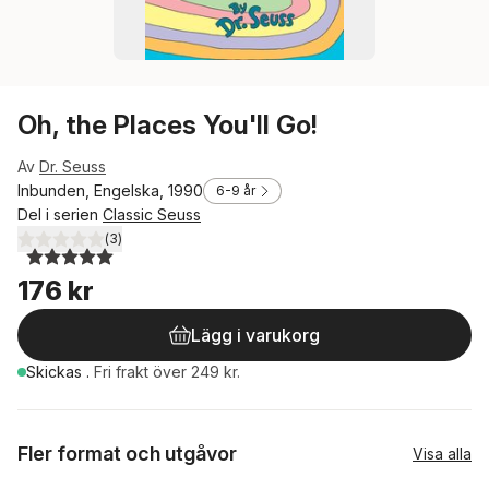
Oh, the Places You'll Go!
Av
Dr. Seuss
Inbunden, Engelska, 1990
6-9 år
Del i serien
Classic Seuss
(
3
)
5,0
utav 5 stjärnor. Totalt antal röster:
176 kr
Lägg i varukorg
Skickas
.
Fri frakt över 249 kr.
Fler format och utgåvor
Visa alla