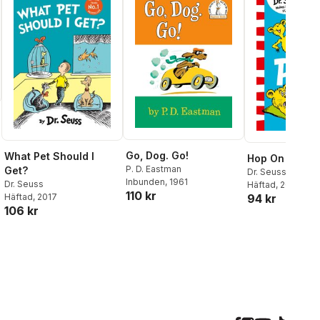
Go, Dog. Go!
What Pet Should I
Hop On Pop
P. D. Eastman
Get?
Dr. Seuss
Inbunden
, 1961
Dr. Seuss
Häftad
, 2017
110 kr
Häftad
, 2017
94 kr
106 kr