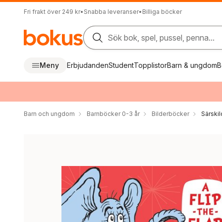
Fri frakt över 249 kr
•
Snabba leveranser
•
Billiga böcker
Sök bok, spel, pussel, penna...
Meny
Erbjudanden
Student
Topplistor
Barn & ungdom
B
Barn och ungdom
Barnböcker 0-3 år
Bilderböcker
Särskil