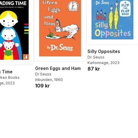
Silly Opposites
Dr. Seuss
Kartonnage
, 2023
87 kr
Green Eggs and Ham
g Time
Dr Seuss
kes Books
Inbunden
, 1960
ge
, 2023
109 kr