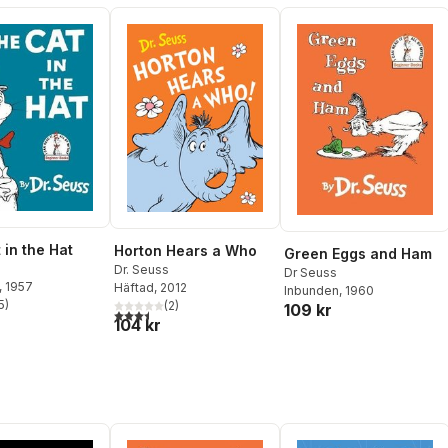
 in the Hat
Horton Hears a Who
Green Eggs and Ham
Dr. Seuss
Dr Seuss
, 1957
Häftad
, 2012
Inbunden
, 1960
5
)
(
2
)
109 kr
stjärnor. Totalt antal röster:
3,5
utav 5 stjärnor. Totalt antal röster:
104 kr