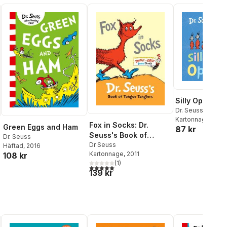
Silly Opposite
Dr. Seuss
Kartonnage
, 202
Fox in Socks: Dr.
Green Eggs and Ham
87 kr
Seuss's Book of
Dr. Seuss
Tongue Tanglers
Dr Seuss
Häftad
, 2016
Kartonnage
, 2011
108 kr
(
1
)
5,0
utav 5 stjärnor. Totalt antal röster:
139 kr