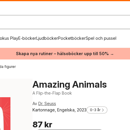
okus Play
E-böcker
Ljudböcker
Pocketböcker
Spel och pussel
Skapa nya rutiner – hälsoböcker upp till 50% →
da figurer
Amazing Animals
A Flip-the-Flap Book
Av
Dr. Seuss
Kartonnage, Engelska, 2023
0-3 år
87 kr