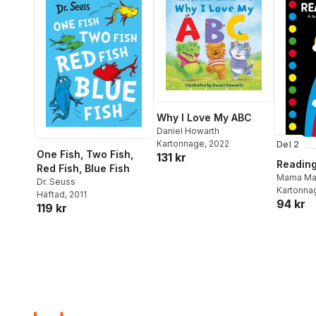
Why I Love My ABC
Daniel Howarth
Kartonnage
, 2022
Del 2
One Fish, Two Fish,
131 kr
Readin
Red Fish, Blue Fish
Mama Ma
Dr. Seuss
Kartonna
Häftad
, 2011
94 kr
119 kr