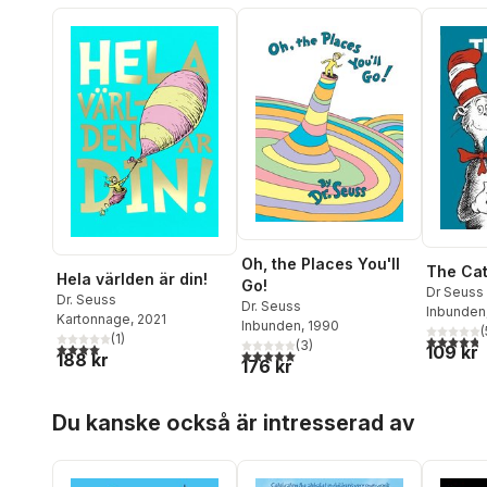
Oh, the Places You'll
The Cat
Hela världen är din!
Go!
Dr Seuss
Dr. Seuss
Dr. Seuss
Inbunden
Kartonnage
, 2021
Inbunden
, 1990
(
(
1
)
4,8
utav 5 
(
3
)
4,0
utav 5 stjärnor. Totalt antal röster:
109 kr
5,0
utav 5 stjärnor. Totalt antal röster:
188 kr
176 kr
Hoppa över listan
Du kanske också är intresserad av