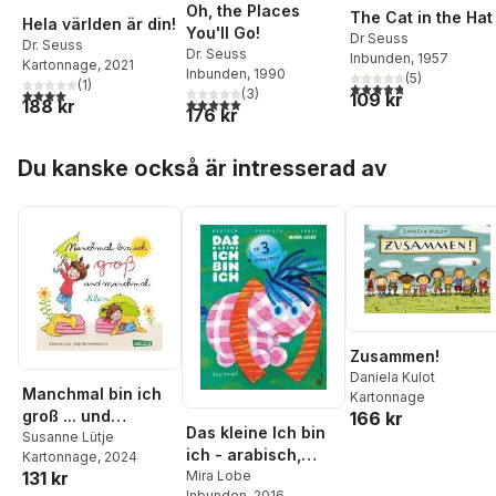
Oh, the Places
The Cat in the Hat
Hela världen är din!
You'll Go!
Dr Seuss
Dr. Seuss
Dr. Seuss
Inbunden
, 1957
Kartonnage
, 2021
Inbunden
, 1990
(
5
)
(
1
)
4,8
utav 5 stjärnor. Tota
4,0
utav 5 stjärnor. Totalt antal röster:
(
3
)
109 kr
5,0
utav 5 stjärnor. Totalt antal röster:
188 kr
176 kr
Hoppa över listan
Du kanske också är intresserad av
Zusammen!
Daniela Kulot
Manchmal bin ich
Kartonnage
groß ... und
166 kr
Das kleine Ich bin
manchmal klein
Susanne Lütje
ich - arabisch,
Kartonnage
, 2024
131 kr
farsi, deutsch
Mira Lobe
Inbunden
, 2016